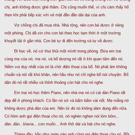
chị, anh không được ghé thăm. Chị cũng muốn thế, vì chị cảm thấy hổ
thẹn khi phải tiếp xúc với vẻ mặt đần đần dài dại của anh.
Vợ chồng chị đã mua nhà. Nhà rộng, nên con bé được ở riêng
một phòng. Chị đã xin cho con bé theo học tạm thời ở một trường
khuyết tật ở gần nhà. Con bé tự đi đến trường và tự về được.
Đi học về, nó cứ thui thủi một mình trong phòng. Đứa em trai
cùng mẹ của nó, mẹ nó, và bố dượng nó rất ít khi quan tâm đến nó.
Niềm vui duy nhất của nó là chờ điện thoại của bố. Nó phát âm không
chuẩn và nói rất khó khăn, nên hầu như nó chỉ nghe bố nói chuyện. Bố
dặn dò nó rất nhiều và thỉnh thoảng còn hát cho nó nghe.
Em trai nó học thêm Piano, nên nhà mẹ nó có cái đàn Piano rất
đẹp để ở phòng khách. Có lần nó sờ và bấm bấm vài nốt. Mẹ mắng nó
không được phá đàn của em. Nên từ đó nó không dám đụng đến nữa.
Có hôm anh gọi điện thoại cho nó, nó nghèn nghẹn nói lỏm bỏm,..
đàn..đàn...klavia....con muốn... Anh thở dài và hát cho nó nghe.
Tháng đầu, hầu như ngày nào anh cũng gọi điện thoại cho nó. Rồi