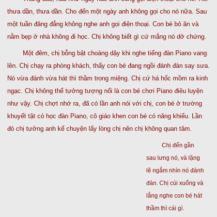
thưa dần, thưa dần. Cho đến một ngày anh không gọi cho nó nữa. Sau
một tuần đăng đẳng không nghe anh gọi điện thoại. Con bé bỏ ăn và
nằm bẹp ở nhà không đi học. Chị không biết gì cứ mắng nó dở chứng.
Một đêm, chị bỗng bật choàng dậy khi nghe tiếng đàn Piano vang
lên. Chị chạy ra phòng khách, thấy con bé đang ngồi đánh đàn say sưa.
Nó vừa đánh vừa hát thì thầm trong miệng. Chị cứ há hốc mồm ra kinh
ngạc. Chị không thể tưởng tượng nổi là con bé chơi Piano điêu luyện
như vậy. Chị chợt nhớ ra, đã có lần anh nói với chị, con bé ở trường
khuyết tật có học đàn Piano, cô giáo khen con bé có năng khiếu. Lần
đó chị tưởng anh kể chuyện lấy lòng chị nên chị không quan tâm.
Chị đến gần
sau lưng nó, và lặng
lẽ ngắm nhìn nó đánh
đàn. Chị cúi xuống và
lắng nghe con bé hát
thầm thì cái gì.