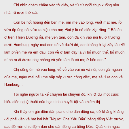
Chị nhìn chăm chăm vào tờ giấy, và từ từ ngồi thụp xuống nền
nhà, rũ rượi thở dài.
Con bé hốt hoảng đến bên mẹ, ôm mẹ vào lòng, vuốt mặt mẹ, rồi
vừa ấp úng nói vừa ra hiệu cho mẹ. Đại ý là nó diễn đạt rằng: " Bố lên
ở trên Thiên Đường rồi, mẹ yên tâm, con đã xin vào nội trú ở trường
dưới Hamburg, ngày mai con sẽ về dưới đó, con không ở lại đây lâu để
làm phiền mẹ và em đâu, con về ở tạm đây là vì bố muốn thế, bố muốn
mình ra đi được nhẹ nhàng và yên tâm là có mẹ ở bên con."
Chị cũng ôm nó vào lòng, vỗ vỗ vào vai nó và nói, con gái ngoan
của mẹ, ngày mai nếu mẹ sắp xếp được công việc, mẹ sẽ đưa con về
Hamburg...
Tôi nghe người ta kể chuyện lại chuyện đó, khi đi dự một cuộc
biểu diễn nghệ thuật của học sinh khuyết tật và khiếm thị.
Khi thấy em gái đệm đàn piano cho dàn đồng ca, cứ khăng khăng
đòi phải đàn và hát bài hát "Người Cha Yêu Dấu" bằng tiếng Việt trước,
sau đó mới chịu đệm đàn cho dàn đồng ca tiếng Đức. Quá kinh ngạc