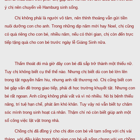
ý chị nên chuyển về Hamburg sinh sống.
Chị không phải là người vô tâm, nên thỉnh thoảng vẫn gửi tiền
nuôi dưỡng con cho anh. Trong những dịp năm mới hay Noel, chị cũng
có quà riêng cho con bé, nhiều năm, nếu có thời gian, chị còn đến trực
tiếp tặng quà cho con bé trước ngày lễ Giáng Sinh nữa.
Thấm thoát đó mà giờ đây con bé đã sắp trở thành một thiếu nữ.
Tuy chị không biết cụ thể thế nào. Nhưng chị biết dù con bé lớn lên
trong tật nguyền hẩm hiu, nhưng anh rất thương nó. Chị cũng biết con
bé gặp vấn đề trong giao tiếp, phải đi học trường khuyết tật. Nhưng con
bé rất ngoan. Anh cũng không phải vất vả vì nó nhiều. Nó bị bệnh thiểu
năng, trí tuệ hạn chế, phát âm khó khăn. Tuy vậy nó vẫn biết tự chăm
sóc mình trong sinh hoạt cá nhân. Thậm chí nó còn biết giúp anh một
số công việc lặt vặt trong nhà.
Chồng chị đã đồng ý cho chị đón con bé về tạm sống với chị vài
tháng, với điều kiện trong thời gian con bé về sống chung với vợ chồng