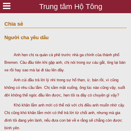
Trung tâm Hộ Tông
Chia sẻ
Người cha yêu dấu
Anh hẹn chị ra quán cà phê trước nhà ga chính của thành phố
Bremen. Câu đầu tiên khi gặp anh, chị nói trong sự cáu gắt, ông lại bán
xe rồi hay sao mà lại đi tàu lên đây.
Anh cúi đầu trả lời lý nhí trong sự hổ thẹn, ừ, bán rồi, vì cũng
không có nhu cầu lắm. Chị sầm mặt xuống, ông lúc nào cũng vậy, suốt
đời không thể ngóc đầu lên được, hẹn tôi ra đây có chuyện gì vậy?
Khó khăn lắm anh mới có thể nói với chị điều anh muốn nhờ cậy.
Chị cũng khó khăn lắm mới có thể trả lời từ chối anh, nhưng mà gia
đình tôi đang yên lành, nếu đưa con bé về e rằng sẽ chẳng còn được
bình yên.