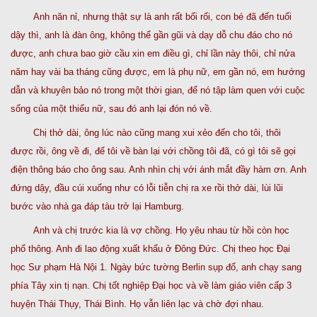
Anh năn nỉ, nhưng thật sự là anh rất bối rối, con bé đã đến tuổi
dậy thì, anh là đàn ông, không thể gần gũi và dạy dỗ chu đáo cho nó
được, anh chưa bao giờ cầu xin em điều gì, chỉ lần này thôi, chỉ nửa
năm hay vài ba tháng cũng được, em là phụ nữ, em gần nó, em hướng
dẫn và khuyên bảo nó trong một thời gian, để nó tập làm quen với cuộc
sống của một thiếu nữ, sau đó anh lại đón nó về.
Chị thở dài, ông lúc nào cũng mang xui xẻo đến cho tôi, thôi
được rồi, ông về đi, để tôi về bàn lại với chồng tôi đã, có gì tôi sẽ gọi
điện thông báo cho ông sau. Anh nhìn chị với ánh mắt đầy hàm ơn. Anh
đứng dậy, đầu cúi xuống như có lỗi tiễn chị ra xe rồi thở dài, lùi lũi
bước vào nhà ga đáp tàu trở lại Hamburg.
Anh và chị trước kia là vợ chồng. Họ yêu nhau từ hồi còn học
phổ thông. Anh đi lao động xuất khẩu ở Đông Đức. Chị theo học Đại
học Sư phạm Hà Nội 1. Ngày bức tường Berlin sụp đổ, anh chạy sang
phía Tây xin tị nạn. Chị tốt nghiệp Đại học và về làm giáo viên cấp 3
huyện Thái Thụy, Thái Bình. Họ vẫn liên lạc và chờ đợi nhau.