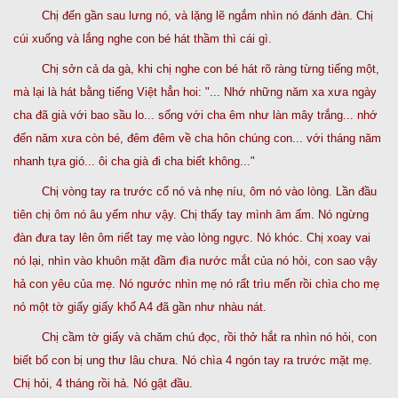
Chị đến gần sau lưng nó, và lặng lẽ ngắm nhìn nó đánh đàn. Chị
cúi xuống và lắng nghe con bé hát thầm thì cái gì.
Chị sởn cả da gà, khi chị nghe con bé hát rõ ràng từng tiếng một,
mà lại là hát bằng tiếng Việt hẳn hoi: "... Nhớ những năm xa xưa ngày
cha đã già với bao sầu lo... sống với cha êm như làn mây trắng... nhớ
đến năm xưa còn bé, đêm đêm về cha hôn chúng con... với tháng năm
nhanh tựa gió... ôi cha già đi cha biết không..."
Chị vòng tay ra trước cổ nó và nhẹ níu, ôm nó vào lòng. Lần đầu
tiên chị ôm nó âu yếm như vậy. Chị thấy tay mình âm ấm. Nó ngừng
đàn đưa tay lên ôm riết tay mẹ vào lòng ngực. Nó khóc. Chị xoay vai
nó lại, nhìn vào khuôn mặt đầm đìa nước mắt của nó hỏi, con sao vậy
hả con yêu của mẹ. Nó ngước nhìn mẹ nó rất trìu mến rồi chìa cho mẹ
nó một tờ giấy giấy khổ A4 đã gần như nhàu nát.
Chị cầm tờ giấy và chăm chú đọc, rồi thở hắt ra nhìn nó hỏi, con
biết bố con bị ung thư lâu chưa. Nó chìa 4 ngón tay ra trước mặt mẹ.
Chị hỏi, 4 tháng rồi hả. Nó gật đầu.