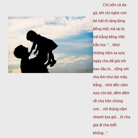
Chị sởn cả da
gà, khi chị nghe con
bé hát rõ ràng từng
tiếng một, mà lại là
hát bằng tiếng Việt
hẳn hoi: "... Nhớ
những năm xa xưa
ngày cha đã già với
bao sầu lo... sống với
cha êm như làn mây
trắng... nhớ đến năm
xưa còn bé, đêm đêm
về cha hôn chúng
con... với tháng năm
nhanh tựa gió... ôi cha
già đi cha biết
không..."