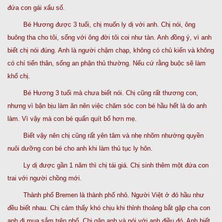
đứa con gái xấu số.
Bé Hương được 3 tuổi, chị muốn ly dị với anh. Chị nói, ông
buông tha cho tôi, sống với ông đời tôi coi như tàn. Anh đồng ý, vì anh
biết chị nói đúng. Anh là người chậm chạp, không có chủ kiến và không
có chí tiến thân, sống an phận thủ thường. Nếu cứ rằng buộc sẽ làm
khổ chị.
Bé Hương 3 tuổi mà chưa biết nói. Chị cũng rất thương con,
nhưng vì bận bịu làm ăn nên việc chăm sóc con bé hầu hết là do anh
làm. Vì vậy mà con bé quấn quít bố hơn mẹ.
Biết vậy nên chị cũng rất yên tâm và nhẹ nhõm nhường quyền
nuôi dưỡng con bé cho anh khi làm thủ tục ly hôn.
Ly dị được gần 1 năm thì chị tái giá. Chị sinh thêm một đứa con
trai với người chồng mới.
Thành phố Bremen là thành phố nhỏ. Người Việt ở đó hầu như
đều biết nhau. Chị cảm thấy khó chịu khi thỉnh thoảng bắt gặp cha con
anh đi mua sắm trên phố. Chị gặp anh và nói với anh điều đó. Anh biết