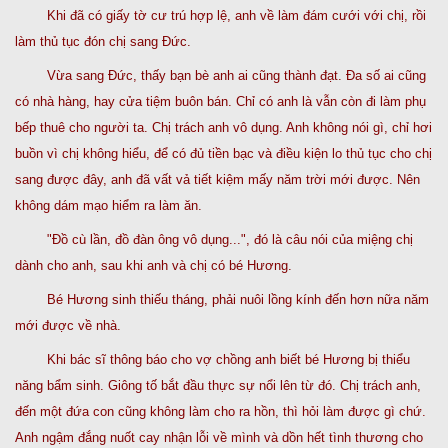
Khi đã có giấy tờ cư trú hợp lệ, anh về làm đám cưới với chị, rồi
làm thủ tục đón chị sang Đức.
Vừa sang Đức, thấy bạn bè anh ai cũng thành đạt. Đa số ai cũng
có nhà hàng, hay cửa tiệm buôn bán. Chỉ có anh là vẫn còn đi làm phụ
bếp thuê cho người ta. Chị trách anh vô dụng. Anh không nói gì, chỉ hơi
buồn vì chị không hiểu, để có đủ tiền bạc và điều kiện lo thủ tục cho chị
sang được đây, anh đã vất vả tiết kiệm mấy năm trời mới được. Nên
không dám mạo hiểm ra làm ăn.
"Đồ cù lần, đồ đàn ông vô dụng...", đó là câu nói của miệng chị
dành cho anh, sau khi anh và chị có bé Hương.
Bé Hương sinh thiếu tháng, phải nuôi lồng kính đến hơn nữa năm
mới được về nhà.
Khi bác sĩ thông báo cho vợ chồng anh biết bé Hương bị thiểu
năng bẩm sinh. Giông tố bắt đầu thực sự nổi lên từ đó. Chị trách anh,
đến một đứa con cũng không làm cho ra hồn, thì hỏi làm được gì chứ.
Anh ngậm đắng nuốt cay nhận lỗi về mình và dồn hết tình thương cho