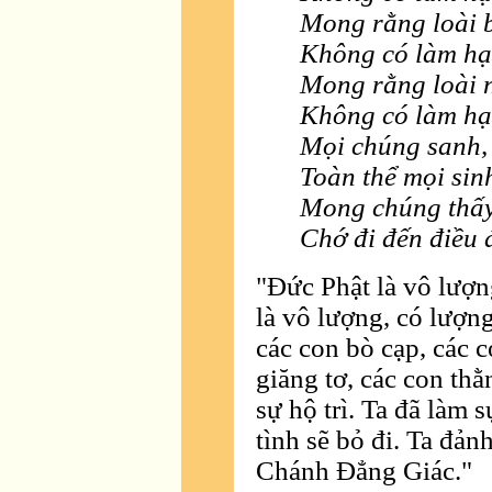
Mong rằng loài 
Không có làm hại
Mong rằng loài 
Không có làm hại
Mọi chúng sanh,
Toàn thể mọi sinh
Mong chúng thấy 
Chớ đi đến điều 
"Ðức Phật là vô lượn
là vô lượng, có lượng 
các con bò cạp, các c
giăng tơ, các con thằ
sự hộ trì. Ta đã làm 
tình sẽ bỏ đi. Ta đản
Chánh Ðẳng Giác."