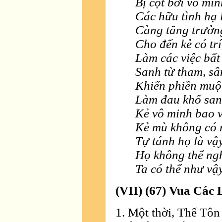
Bị cột bởi vô min
Các hữu tình hạ l
Càng tăng trưởng
Cho đến kẻ có trí
Làm các việc bất 
Sanh từ tham, sân
Khiến phiền muộn
Làm đau khổ san
Kẻ vô minh bao v
Kẻ mù không có 
Tự tánh họ là vậy
Họ không thể ngh
Ta có thể như vậ
(VII) (67) Vua Các
1. Một thời, Thế Tôn 