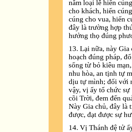
năm loại lễ hiến cún
cho khách, hiến cúng
cúng cho vua, hiến c
đây là trường hợp thứ
hưởng thọ đúng phư
13. Lại nữa, này Gia 
hoạch đúng pháp, đố
sống từ bỏ kiêu mạn,
nhu hòa, an tịnh tự 
dịu tự mình; đối vớ
vậy, vị ấy tổ chức s
cõi Trời, đem đến quả
Này Gia chủ, đây là t
được, đạt được sự h
14. Vị Thánh đệ tử ấy