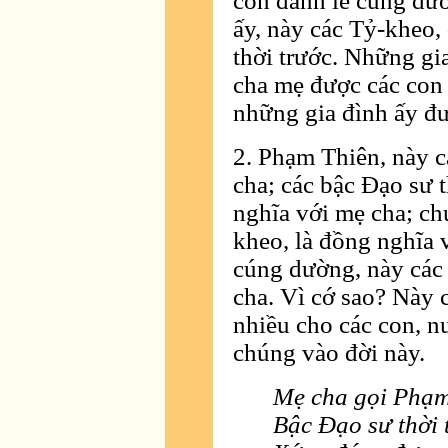
con đảnh lễ cúng dườ
ấy, này các Tỷ-kheo,
thời trước. Những gi
cha mẹ được các con 
những gia đình ấy đ
2. Phạm Thiên, này c
cha; các bậc Ðạo sư 
nghĩa với mẹ cha; ch
kheo, là đồng nghĩa 
cúng dường, này các
cha. Vì cớ sao? Này 
nhiều cho các con, n
chúng vào đời này.
Mẹ cha gọi Phạm
Bậc Ðạo sư thời 