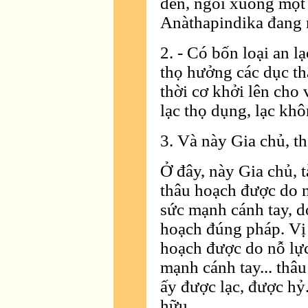
đến, ngồi xuống một 
Anàthapindika đang 
2. - Có bốn loại an l
thọ hưởng các dục th
thời cơ khởi lên cho 
lạc thọ dụng, lạc kh
3. Và này Gia chủ, th
Ở đây, này Gia chủ, t
thâu hoạch được do nỗ
sức mạnh cánh tay, d
hoạch đúng pháp. Vị ấ
hoạch được do nỗ lực 
mạnh cánh tay... thâ
ấy được lạc, được hỷ.
hữu.