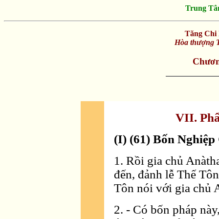
Trung Tâ
Tăng Chi 
Hòa thượng T
Chươn
VII. Ph
(I) (61) Bốn Nghiệ
1. Rồi gia chủ Anàth
đến, đảnh lễ Thế Tôn
Tôn nói với gia chủ 
2. - Có bốn pháp này,