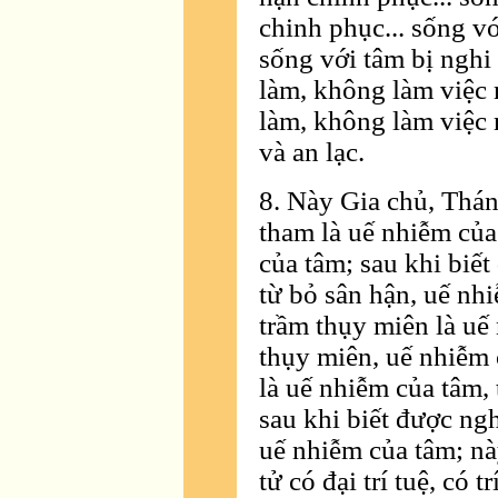
chinh phục... sống vớ
sống với tâm bị nghi
làm, không làm việc 
làm, không làm việc n
và an lạc.
8. Này Gia chủ, Thán
tham là uế nhiễm của
của tâm; sau khi biết
từ bỏ sân hận, uế nh
trầm thụy miên là uế
thụy miên, uế nhiễm c
là uế nhiễm của tâm, 
sau khi biết được ngh
uế nhiễm của tâm; nà
tử có đại trí tuệ, có 