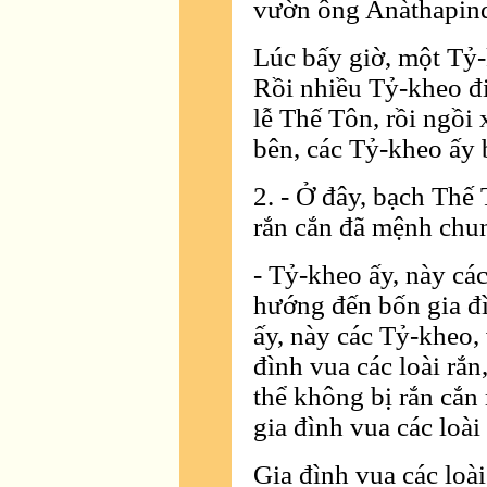
vườn ông Anàthapind
Lúc bấy giờ, một Tỷ-k
Rồi nhiều Tỷ-kheo đi
lễ Thế Tôn, rồi ngồ
bên, các Tỷ-kheo ấy
2. - Ở đây, bạch Thế
rắn cắn đã mệnh chu
- Tỷ-kheo ấy, này cá
hướng đến bốn gia đì
ấy, này các Tỷ-kheo,
đình vua các loài rắn
thể không bị rắn cắn
gia đình vua các loài
Gia đình vua các loà