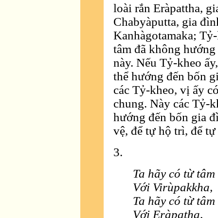
loài rắn Eràpattha, gi
Chabyàputta, gia đình
Kanhàgotamaka; Tỷ-k
tâm đã không hướng đ
này. Nếu Tỷ-kheo ấy,
thể hướng đến bốn gia
các Tỷ-kheo, vị ấy c
chung. Này các Tỷ-kh
hướng đến bốn gia đì
vệ, để tự hộ trì, để t
3.
Ta hãy có từ tâm
Với Virùpakkha,
Ta hãy có từ tâm
Với Eràpatha,