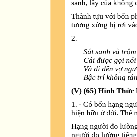
sanh, lấy của không c
Thành tựu với bốn p
tương xứng bị rơi và
2.
Sát sanh và trộm
Cái được gọi nói
Và đi đến vợ ngư
Bậc trí không tán
(V) (65) Hình Thức
1. - Có bốn hạng ngư
hiện hữu ở đời. Thế 
Hạng người đo lường 
người đo lường tiếng