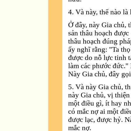
4. Và này, thế nào là 
Ở đây, này Gia chủ, 
sản thâu hoạch được d
thâu hoạch đúng pháp
ấy nghĩ rằng: "Ta th
được do nỗ lực tinh t
làm các phước đức." 
Này Gia chủ, đây gọi l
5. Và này Gia chủ, t
này Gia chủ, vị thiệ
một điều gì, ít hay n
có mắc nợ ai một điều
được lạc, được hỷ. N
mắc nợ.