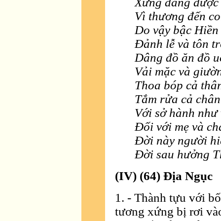
Xứng đáng được
Vì thương đến co
Do vậy bậc Hiền 
Ðảnh lễ và tôn t
Dâng đồ ăn đồ u
Vải mặc và giườ
Thoa bóp cả thâ
Tắm rửa cả chân 
Với sở hành như 
Ðối với mẹ và ch
Ðời này người hi
Ðời sau hưởng Th
(IV) (64) Ðịa Ngục
1. - Thành tựu với b
tương xứng bị rơi và