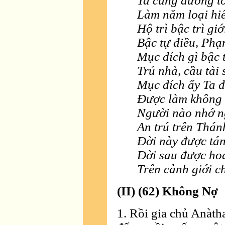
Ta cúng dường tố
Làm năm loại hiế
Hộ trì bậc trì giớ
Bậc tự điều, Phạ
Mục đích gì bậc t
Trú nhà, cầu tài 
Mục đích ấy Ta đ
Ðược làm không 
Người nào nhớ n
An trú trên Thán
Ðời này được tán
Ðời sau được ho
Trên cảnh giới c
(II) (62) Không Nợ
1. Rồi gia chủ Anàth