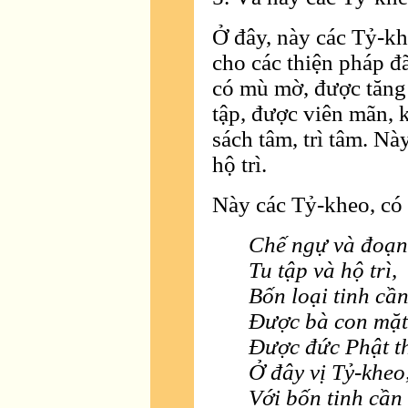
Ở đây, này các Tỷ-k
cho các thiện pháp đ
có mù mờ, được tăng 
tập, được viên mãn, k
sách tâm, trì tâm. Nà
hộ trì.
Này các Tỷ-kheo, có 
Chế ngự và đoạn
Tu tập và hộ trì,
Bốn loại tinh cần
Ðược bà con mặt 
Ðược đức Phật th
Ở đây vị Tỷ-kheo
Với bốn tinh cần