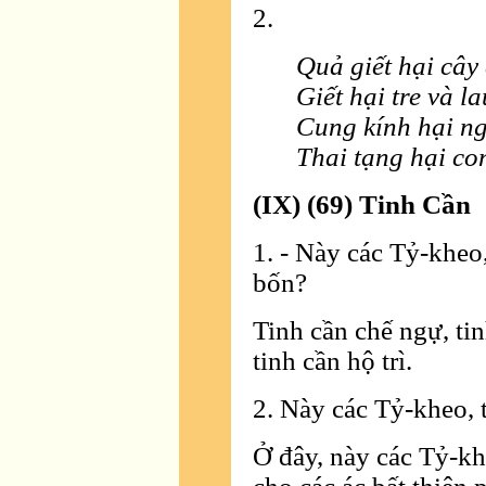
2.
Quả giết hại cây
Giết hại tre và la
Cung kính hại ng
Thai tạng hại co
(IX) (69) Tinh Cần
1. - Này các Tỷ-kheo,
bốn?
Tinh cần chế ngự, tin
tinh cần hộ trì.
2. Này các Tỷ-kheo, 
Ở đây, này các Tỷ-k