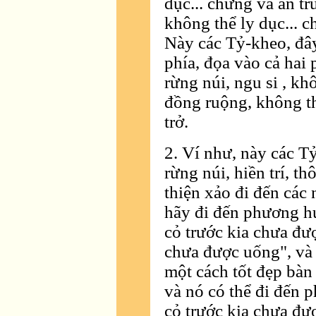
dục... chứng và an tr
không thể ly dục... c
Này các Tỷ-kheo, đây
phía, đọa vào cả hai 
rừng núi, ngu si , k
đồng ruộng, không th
trở.
2. Ví như, này các T
rừng núi, hiền trí, t
thiện xảo đi đến các 
hãy đi đến phương hư
cỏ trước kia chưa đượ
chưa được uống", và 
một cách tốt đẹp bàn 
và nó có thể đi đến 
cỏ trước kia chưa đư