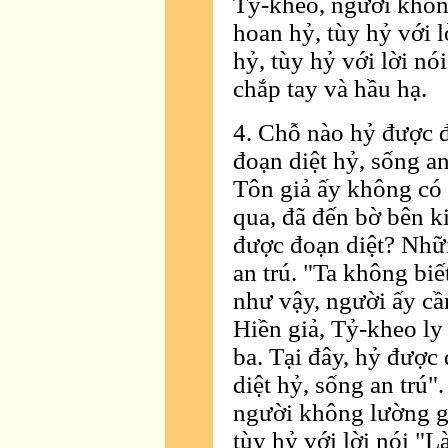
Tỷ-kheo, người khôn
hoan hỷ, tùy hỷ với 
hỷ, tùy hỷ với lời nó
chắp tay và hầu hạ.
4. Chỗ nào hỷ được đ
đoạn diệt hỷ, sống an
Tôn giả ấy không có d
qua, đã đến bờ bên k
được đoạn diệt? Nhữn
an trú. "Ta không biế
như vậy, người ấy cầ
Hiền giả, Tỷ-kheo ly 
ba. Tại đây, hỷ được 
diệt hỷ, sống an trú"
người không lường gạ
tùy hỷ với lời nói "L