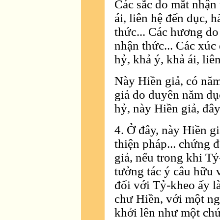
Các sắc do mắt nhận t
ái, liên hệ đến dục, 
thức... Các hương do 
nhận thức... Các xúc 
hỷ, khả ý, khả ái, li
Này Hiền giả, có nă
giả do duyên năm dục
hỷ, này Hiền giả, đây
4. Ở đây, này Hiền gi
thiện pháp... chứng đ
giả, nếu trong khi Tỷ
tưởng tác ý câu hữu 
đối với Tỷ-kheo ấy l
chư Hiền, với một ng
khởi lên như một ch