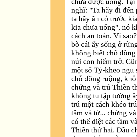
chưa được uống. Tại 
nghĩ: "Ta hãy đi đến
ta hãy ăn cỏ trước ki
kia chưa uống", nó k
cách an toàn. Vì sao
bò cái ấy sống ở rừn
không biết chỗ đồng 
núi con hiểm trở. Cũ
một số Tỷ-kheo ngu 
chỗ đồng ruộng, không
chứng và trú Thiền t
không tu tập tướng 
trú một cách khéo trú,
tầm và tứ... chứng và
có thể diệt các tầm v
Thiền thứ hai. Dầu ch