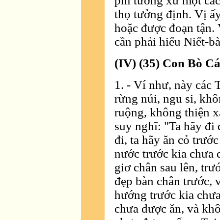
phi tưởng xứ một các
thọ tưởng định. Vị ấy,
hoặc được đoạn tận.
cần phải hiểu Niết-bà
(IV) (35) Con Bò Cá
1. - Ví như, này các
rừng núi, ngu si, kh
ruộng, không thiện x
suy nghĩ: "Ta hãy đi
đi, ta hãy ăn cỏ trướ
nước trước kia chưa 
giơ chân sau lên, trư
đẹp bàn chân trước, 
hướng trước kia chưa
chưa được ăn, và khô