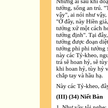
Những ai sau khi đoạ
tưởng, sống an trú. "
vậy", ai nói như vậy
"Ở đây, này Hiền giả
tưởng xứ một cách ho
tưởng định". Tại đây
tưởng được đoạn diệt.
tưởng phi phi tưởng 
này các Tỷ-kheo, ng
trá sẽ hoan hỷ, sẽ tù
khi hoan hỷ, tùy hỷ v
chắp tay và hầu hạ.
Này các Tỷ-kheo, đây
(III) (34) Niết Bàn
1. Như vầy tôi nghe: