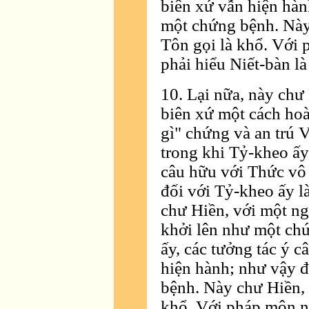
biên xứ vẫn hiện hàn
một chứng bệnh. Này
Tôn gọi là khổ. Với 
phải hiểu Niết-bàn là 
10. Lại nữa, này chư
biên xứ một cách hoà
gì" chứng và an trú 
trong khi Tỷ-kheo ấy 
câu hữu với Thức vô 
đối với Tỷ-kheo ấy l
chư Hiền, với một ng
khởi lên như một ch
ấy, các tưởng tác ý 
hiện hành; như vậy đ
bệnh. Này chư Hiền,
khổ. Với pháp môn nà