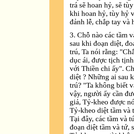
trá sẽ hoan hỷ, sẽ tù
khi hoan hỷ, tùy hỷ v
đảnh lễ, chắp tay và 
3. Chỗ nào các tầm v
sau khi đoạn diệt, đo
trú, Ta nói rằng: "C
dục ái, được tịch tịn
với Thiền chi ấy". C
diệt ? Những ai sau k
trú? "Ta không biết v
vậy, người ấy cần đư
giả, Tỷ-kheo được nó
Tỷ-kheo diệt tầm và t
Tại đây, các tầm và t
đoạn diệt tầm và tứ, 