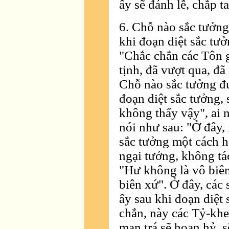
ấy sẽ đảnh lễ, chắp t
6. Chỗ nào sắc tưởng
khi đoạn diệt sắc tưở
"Chắc chắn các Tôn g
tịnh, đã vượt qua, đã
Chỗ nào sắc tưởng đ
đoạn diệt sắc tưởng, 
không thấy vậy", ai 
nói như sau: "Ở đây,
sắc tưởng một cách 
ngại tưởng, không tác
"Hư không là vô biên
biên xứ". Ở đây, các 
ấy sau khi đoạn diệt 
chắn, này các Tỷ-kh
man trá sẽ hoan hỷ, s