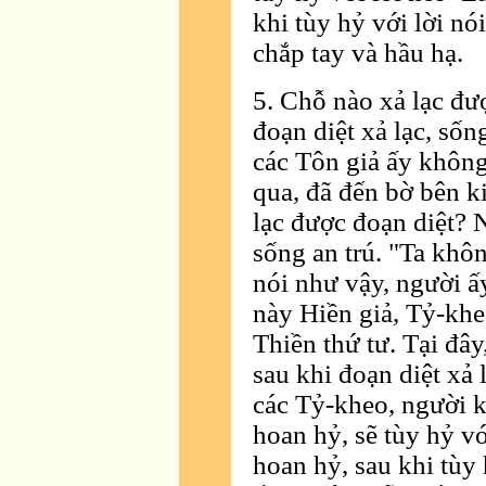
khi tùy hỷ với lời nó
chắp tay và hầu hạ.
5. Chỗ nào xả lạc đư
đoạn diệt xả lạc, sốn
các Tôn giả ấy không 
qua, đã đến bờ bên k
lạc được đoạn diệt? N
sống an trú. "Ta khôn
nói như vậy, người ấ
này Hiền giả, Tỷ-kheo
Thiền thứ tư. Tại đây
sau khi đoạn diệt xả 
các Tỷ-kheo, người k
hoan hỷ, sẽ tùy hỷ vớ
hoan hỷ, sau khi tùy