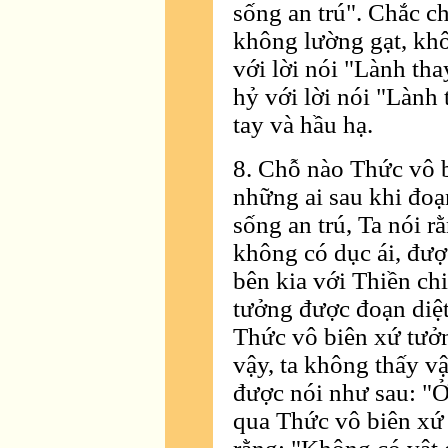
sống an trú". Chắc c
không lường gạt, khô
với lời nói "Lành tha
hỷ với lời nói "Lành 
tay và hầu hạ.
8. Chỗ nào Thức vô b
những ai sau khi đoạ
sống an trú, Ta nói r
không có dục ái, được
bên kia với Thiền ch
tưởng được đoạn diệt
Thức vô biên xứ tưởn
vậy, ta không thấy vậ
được nói như sau: "Ở
qua Thức vô biên xứ 