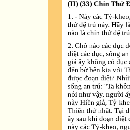
(II) (33) Chín Thứ Ð
1. - Này các Tỷ-kheo
thứ đệ trú này. Hãy l
nào là chín thứ đệ t
2. Chỗ nào các dục đ
diệt các dục, sống an
giả ấy không có dục á
đến bờ bên kia với T
được đoạn diệt? Nhữn
sống an trú: "Ta khôn
nói như vậy, người ấ
này Hiền giả, Tỷ-kheo
Thiền thứ nhất. Tại đ
ấy sau khi đoạn diệt 
này các Tỷ-kheo, ng