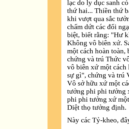
lạc do ly dục sanh có
thứ hai... Thiền thứ 
khi vượt qua sắc tưở
chấm dứt các đối ngạ
biệt, biết rằng: "Hư 
Không vô biên xứ. S
một cách hoàn toàn, b
chứng và trú Thức vô
vô biên xứ một cách 
sự gì", chứng và trú
Vô sở hữu xứ một các
tưởng phi phi tưởng 
phi phi tưởng xứ một
Diệt thọ tưởng định.
Này các Tỷ-kheo, đây 