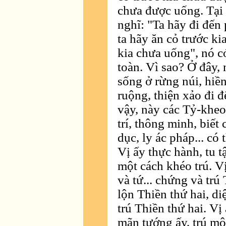
chưa được uống. Tại 
nghĩ: "Ta hãy đi đến
ta hãy ăn cỏ trước ki
kia chưa uống", nó có
toàn. Vì sao? Ở đây, 
sống ở rừng núi, hiền
ruộng, thiện xảo đi 
vậy, này các Tỷ-kheo
trí, thông minh, biết
dục, ly ác pháp... có
Vị ấy thực hành, tu 
một cách khéo trú. Vị
và tứ... chứng và trú
lộn Thiền thứ hai, di
trú Thiền thứ hai. Vị
mãn tướng ấy, trú một