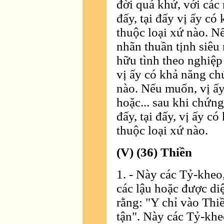
đời quá khứ, với các 
đấy, tại đấy vị ấy c
thuộc loại xứ nào. N
nhãn thuần tịnh siêu n
hữu tình theo nghiệp 
vị ấy có khả năng ch
nào. Nếu muốn, vị ấy 
hoặc... sau khi chứng
đấy, tại đấy, vị ấy c
thuộc loại xứ nào.
(V) (36) Thiền
1. - Này các Tỷ-kheo,
các lậu hoặc được diệ
rằng: "Y chỉ vào Thiề
tận". Này các Tỷ-khe