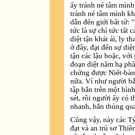
ấy tránh né tâm mình
tránh né tâm mình kh
dẫn đến giới bất tử: "
tức là sự chỉ tức tất 
diệt tận khát ái, ly t
ở đây, đạt đến sự diệ
tận các lậu hoặc, với
đoạn diệt năm hạ phần
chứng được Niết-bàn,
nữa. Ví như người bắ
tập bắn trên một hìn
sét, rồi người ấy có 
nhanh, bắn thủng qua
Cũng vậy, này các Tỷ
đạt và an trú sơ Thiền