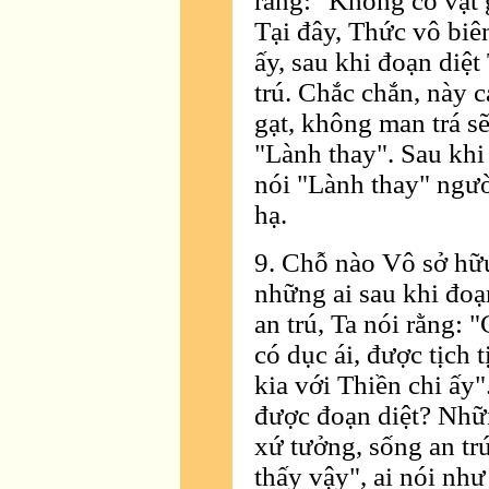
rằng: "Không có vật 
Tại đây, Thức vô biê
ấy, sau khi đoạn diệ
trú. Chắc chắn, này 
gạt, không man trá sẽ
"Lành thay". Sau khi 
nói "Lành thay" ngườ
hạ.
9. Chỗ nào Vô sở hữu
những ai sau khi đoạ
an trú, Ta nói rằng:
có dục ái, được tịch 
kia với Thiền chi ấy
được đoạn diệt? Nhữn
xứ tưởng, sống an trú
thấy vậy", ai nói nh