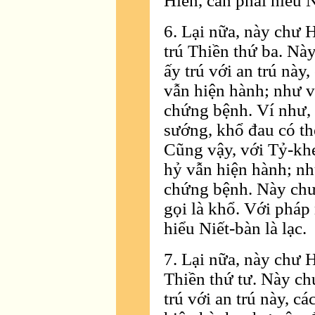
Hiền, cần phải hiểu N
6. Lại nữa, này chư H
trú Thiền thứ ba. Nà
ấy trú với an trú này
vẫn hiện hành; như v
chứng bệnh. Ví như,
sướng, khổ đau có th
Cũng vậy, với Tỷ-khe
hỷ vẫn hiện hành; nh
chứng bệnh. Này chư
gọi là khổ. Với pháp
hiểu Niết-bàn là lạc.
7. Lại nữa, này chư H
Thiền thứ tư. Này ch
trú với an trú này, c