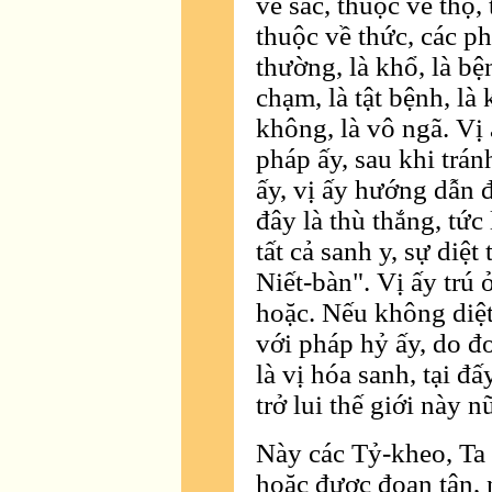
về sắc, thuộc về thọ,
thuộc về thức, các ph
thường, là khổ, là bện
chạm, là tật bệnh, là 
không, là vô ngã. Vị
pháp ấy, sau khi trá
ấy, vị ấy hướng dẫn đế
đây là thù thắng, tức 
tất cả sanh y, sự diệt 
Niết-bàn". Vị ấy trú ở
hoặc. Nếu không diệt 
với pháp hỷ ấy, do đo
là vị hóa sanh, tại 
trở lui thế giới này n
Này các Tỷ-kheo, Ta 
hoặc được đoạn tận,