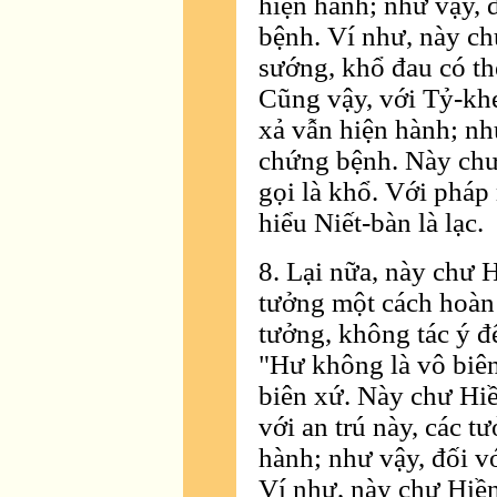
hiện hành; như vậy, 
bệnh. Ví như, này ch
sướng, khổ đau có th
Cũng vậy, với Tỷ-khe
xả vẫn hiện hành; nh
chứng bệnh. Này chư
gọi là khổ. Với pháp
hiểu Niết-bàn là lạc.
8. Lại nữa, này chư 
tưởng một cách hoàn
tưởng, không tác ý đế
"Hư không là vô biê
biên xứ. Này chư Hiề
với an trú này, các t
hành; như vậy, đối v
Ví như, này chư Hiề