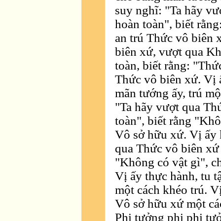
suy nghĩ: "Ta hãy v
hoàn toàn", biết rằng
an trú Thức vô biên 
biên xứ, vượt qua K
toàn, biết rằng: "Thứ
Thức vô biên xứ. Vị 
mãn tướng ấy, trú một
"Ta hãy vượt qua Th
toàn", biết rằng "Khô
Vô sở hữu xứ. Vị ấy 
qua Thức vô biên xứ 
"Không có vật gì", c
Vị ấy thực hành, tu 
một cách khéo trú. V
Vô sở hữu xứ một các
Phi tưởng phi phi tư