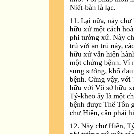
Niết-bàn là lạc.
11. Lại nữa, này chư
hữu xứ một cách hoàn
phi tưởng xứ. Này ch
trú với an trú này, c
hữu xứ vẫn hiện hành
một chứng bệnh. Ví 
sung sướng, khổ đau
bệnh. Cũng vậy, với 
hữu với Vô sở hữu xứ
Tỷ-kheo ấy là một c
bệnh được Thế Tôn g
chư Hiền, cần phải hi
12. Này chư Hiền, T