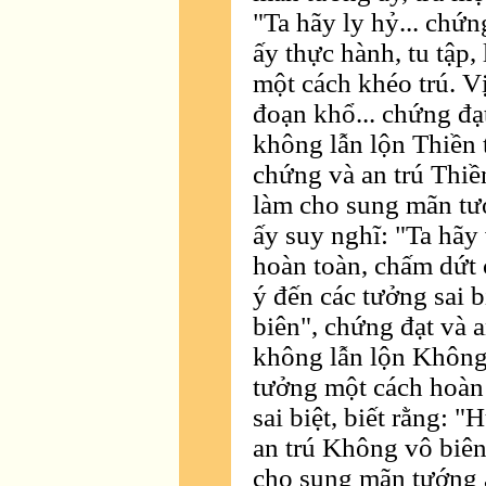
"Ta hãy ly hỷ... chứn
ấy thực hành, tu tập,
một cách khéo trú. Vị
đoạn khổ... chứng đạt
không lẫn lộn Thiền t
chứng và an trú Thiền
làm cho sung mãn tướ
ấy suy nghĩ: "Ta hãy
hoàn toàn, chấm dứt 
ý đến các tưởng sai b
biên", chứng đạt và 
không lẫn lộn Không 
tưởng một cách hoàn 
sai biệt, biết rằng: 
an trú Không vô biên 
cho sung mãn tướng ấ