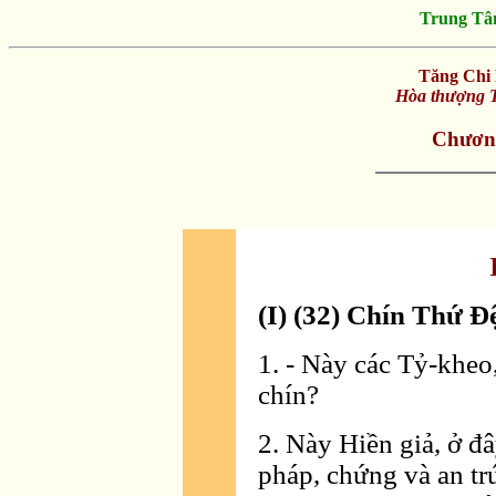
Trung Tâ
Tăng Chi 
Hòa thượng T
Chương
(I) (32) Chín Thứ Ðệ
1. - Này các Tỷ-kheo,
chín?
2. Này Hiền giả, ở đâ
pháp, chứng và an trú