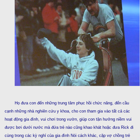
Họ đưa con đến những trung tâm phục hồi chức năng, đến cầu
cạnh những nhà nghiên cứu y khoa, cho con tham gia vào tất cả các
hoạt động gia đình, vui chơi trong vườn, giúp con tận hưởng niềm vui
được bơi dưới nước mà đứa trẻ nào cũng khao khát hoặc đưa Rick đi
cùng trong các kỳ nghỉ của gia đình Nói cách khác, cặp vợ chồng trẻ