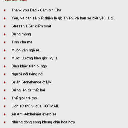
Thank you Dad - Cám ơn Cha
Yêu, và bạn sẽ biết thiền là gì; Thiền, và bạn sẽ biết yêu là gì.
Stress và Sự kiểm soát
Đừng mong
Tình cha mẹ
Muôn vàn ngã rẽ...
Mười đường biên giới kỳ lạ
Điêu khắc trên bí ngô
Người nổi tiếng nói
Bí ẩn Stonehenge ở Mỹ
Đứng lên từ thất bại
Thế giới trẻ thơ
Lịch sử thú vị của HOTMAIL
An Anti-Alzheimer exercise
Những dòng sông không chịu hòa hợp