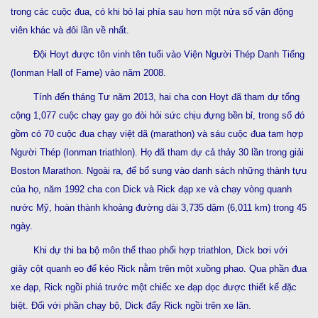
trong các cuộc đua, có khi bỏ lại phía sau hơn một nửa số vận động
viên khác và đôi lần về nhất.
Đội Hoyt được tôn vinh tên tuổi vào Viện Người Thép Danh Tiếng
(Ionman Hall of Fame) vào năm 2008.
Tính đến tháng Tư năm 2013, hai cha con Hoyt đã tham dự tổng
cộng 1,077 cuộc chạy gay go đòi hỏi sức chịu đựng bền bỉ, trong số đó
gồm có 70 cuộc đua chạy việt dã (marathon) và sáu cuộc đua tam hợp
Người Thép (Ionman triathlon). Họ đã tham dự cả thảy 30 lần trong giải
Boston Marathon. Ngoài ra, để bổ sung vào danh sách những thành tựu
của họ, năm 1992 cha con Dick và Rick đạp xe và chạy vòng quanh
nước Mỹ, hoàn thành khoảng đường dài 3,735 dặm (6,011 km) trong 45
ngày.
Khi dự thi ba bộ môn thể thao phối hợp triathlon, Dick bơi với
giây cột quanh eo để kéo Rick nằm trên một xuồng phao. Qua phần đua
xe đạp, Rick ngồi phiá trước một chiếc xe đạp dọc được thiết kế đặc
biệt. Đối với phần chạy bộ, Dick đẩy Rick ngồi trên xe lăn.