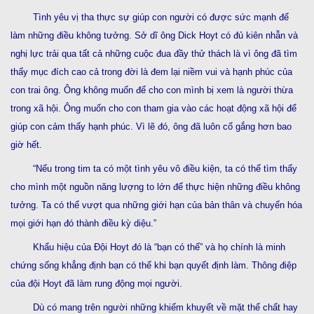
Tình yêu vị tha thực sự giúp con người có được sức mạnh để
làm những điều không tưởng. Sở dĩ ông Dick Hoyt có đủ kiên nhẫn và
nghị lực trải qua tất cả những cuộc đua đầy thử thách là vì ông đã tìm
thấy mục đích cao cả trong đời là đem lại niềm vui và hạnh phúc của
con trai ông. Ông không muốn để cho con mình bị xem là người thừa
trong xã hội. Ông muốn cho con tham gia vào các hoạt động xã hội để
giúp con cảm thấy hạnh phúc. Vì lẽ đó, ông đã luôn cố gắng hơn bao
giờ hết.
“Nếu trong tim ta có một tình yêu vô điều kiện, ta có thể tìm thấy
cho mình một nguồn năng lượng to lớn để thực hiện những điều không
tưởng. Ta có thể vượt qua những giới hạn của bản thân và chuyển hóa
mọi giới hạn đó thành điều kỳ diệu.”
Khẩu hiệu của Đội Hoyt đó là “bạn có thế” và họ chính là minh
chứng sống khẳng định bạn có thể khi bạn quyết định làm. Thông điệp
của đội Hoyt đã làm rung động mọi người.
Dù có mang trên người những khiếm khuyết về mặt thể chất hay