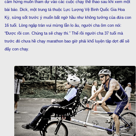
cảm hứng muốn tham dự vào các cuộc chạy thể thao sau khi xem một
bài báo. Dick, một trung tá thuộc Lực Lượng Vệ Binh Quốc Gia Hoa
Kỳ, sửng sốt trước ý muốn bất ngờ hầu như không tưởng của đứa con
16 tuổi. Lòng ngập tràn vui mừng lẫn lo âu, người cha ôm con nói:
“Được rồi con. Chúng ta sẽ chạy thi.” Thế rồi người cha 37 tuổi mà
trước đó chưa hề chạy marathon bao giờ phải khổ luyện tập dợt để sẽ
đẩy con chạy.