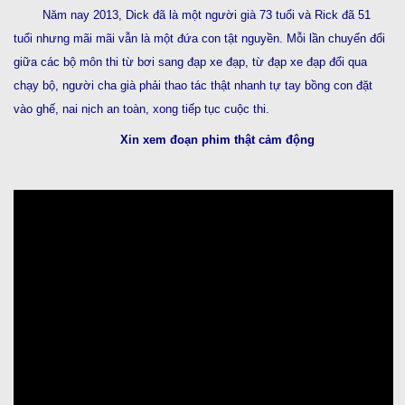
Năm nay 2013, Dick đã là một người già 73 tuổi và Rick đã 51
tuổi nhưng mãi mãi vẫn là một đứa con tật nguyền. Mỗi lần chuyển đổi
giữa các bộ môn thi từ bơi sang đạp xe đạp, từ đạp xe đạp đổi qua
chạy bộ, người cha già phải thao tác thật nhanh tự tay bồng con đặt
vào ghế, nai nịch an toàn, xong tiếp tục cuộc thi.
Xin xem đoạn phim thật cảm động