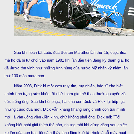
Sau khi hoàn tất cuộc đua Boston Marathonlần thứ 15, cuộc đua
mà họ đã bị từ chối vào năm 1981 khi lần đầu tiên đăng ký tham gia, họ
đã được tôn vinh như những Anh hùng của nước Mỹ nhân kỷ niệm lần
thứ 100 môn marathon.
Năm 2003, Dick bị một cơn trụy tim, tuy nhiên, bác sĩ cho biết
chính tình trạng sức khỏe tốt nhờ tham gia thể thao thường xuyên đã
cứu sống ông. Sau khi hồi phục, hai cha con Dick và Rick lại tiếp tục
những cuộc đua mới. Dick vẫn khăng khăng rằng chính con trai mình
mới là vận động viên điền kinh, chứ không phải ông. Dick nói: "Tôi
không biết phải giải thích thế nào, nhưng mỗi khi đứng đằng sau chiếc
xe lăn của con trai, tôi cảm thấy lâng lâng khó tả. Rick là cỗ máy hoạt