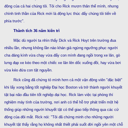
động của cả hai chúng tôi. Tôi cho Rick mượn thân thể mình, nhưng
chính tinh thần của Rick mới là động lực thúc đẩy chúng tôi tiến về
phía trước".
Thành tích 36 năm kiên trì
Mặc dù người ta nhìn thấy Dick và Rick Hoyt trên trường đua
nhiều lần, nhưng không lần nào khán giả ngừng ngưỡng phục người
cha đáng kính vừa chạy vừa đẩy con mình đang ngồi trong xe lăn, gò
lưng đạp xe kéo theo một chiếc xe lăn lên dốc xuống đồi, hay vừa bơi
vừa kéo đứa con tật nguyền.
Rick cũng đã chứng tỏ mình hơn cả một vận động viên "đặc biệt"
khi lấy xong bằng tốt nghiệp Đại học Boston và trở thành người khuyết
tật bại não đầu tiên tốt nghiệp đại học. Rick làm việc tại phòng thí
nghiệm máy tính của trường, nơi anh có thể hỗ trợ phát triển một hệ
thống giúp những người khuyết tật có thể giao tiếp thông qua các cử
động của đôi mắt. Rick nói: "Tôi đã chứng minh cho những người
khuyết tật thấy rằng họ không nhất thiết phải suốt đời ngồi yên một chỗ