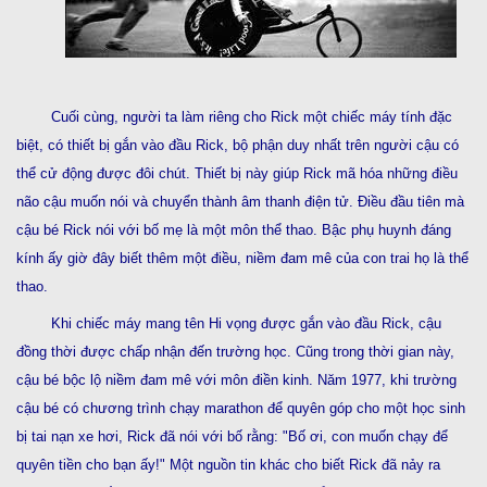
Cuối cùng, người ta làm riêng cho Rick một chiếc máy tính đặc
biệt, có thiết bị gắn vào đầu Rick, bộ phận duy nhất trên người cậu có
thể cử động được đôi chút. Thiết bị này giúp Rick mã hóa những điều
não cậu muốn nói và chuyển thành âm thanh điện tử. Điều đầu tiên mà
cậu bé Rick nói với bố mẹ là một môn thể thao. Bậc phụ huynh đáng
kính ấy giờ đây biết thêm một điều, niềm đam mê của con trai họ là thể
thao.
Khi chiếc máy mang tên Hi vọng được gắn vào đầu Rick, cậu
đồng thời được chấp nhận đến trường học. Cũng trong thời gian này,
cậu bé bộc lộ niềm đam mê với môn điền kinh. Năm 1977, khi trường
cậu bé có chương trình chạy marathon để quyên góp cho một học sinh
bị tai nạn xe hơi, Rick đã nói với bố rằng: "Bố ơi, con muốn chạy để
quyên tiền cho bạn ấy!" Một nguồn tin khác cho biết Rick đã nảy ra