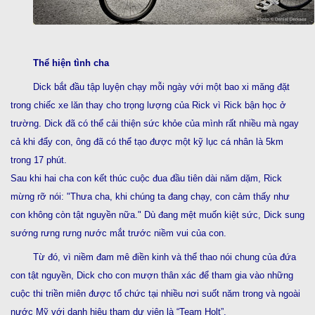
Thể hiện tình cha
Dick bắt đầu tập luyện chạy mỗi ngày với một bao xi măng đặt
trong chiếc xe lăn thay cho trọng lượng của Rick vì Rick bận học ở
trường. Dick đã có thể cải thiện sức khỏe của mình rất nhiều mà ngay
cả khi đẩy con, ông đã có thể tạo được một kỹ lục cá nhân là 5km
trong 17 phút.
Sau khi hai cha con kết thúc cuộc đua đầu tiên dài năm dặm, Rick
mừng rỡ nói: "Thưa cha, khi chúng ta đang chạy, con cảm thấy như
con không còn tật nguyền nữa." Dù đang mệt muốn kiệt sức, Dick sung
sướng rưng rưng nước mắt trước niềm vui của con.
Từ đó, vì niềm đam mê điền kinh và thể thao nói chung của đứa
con tật nguyền, Dick cho con mượn thân xác để tham gia vào những
cuộc thi triền miên được tổ chức tại nhiều nơi suốt năm trong và ngoài
nước Mỹ với danh hiệu tham dự viên là “Team Holt”.