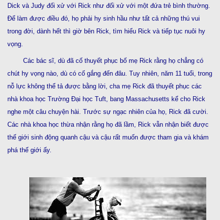
Dick và Judy đối xử với Rick như đối xử với một đứa trẻ bình thường.
Để làm được điều đó, họ phải hy sinh hầu như tất cả những thú vui
trong đời, dành hết thì giờ bên Rick, tìm hiểu Rick và tiếp tục nuôi hy
vọng.
Các bác sĩ, dù đã cố thuyết phục bố mẹ Rick rằng họ chẳng có
chút hy vọng nào, dù có cố gắng đến đâu. Tuy nhiên, năm 11 tuổi, trong
nỗ lực không thể tả được bằng lời, cha mẹ Rick đã thuyết phục các
nhà khoa học Trường Đại học Tuft, bang Massachusetts kể cho Rick
nghe một câu chuyện hài. Trước sự ngạc nhiên của họ, Rick đã cười.
Các nhà khoa học thừa nhận rằng họ đã lầm, Rick vẫn nhận biết được
thế giới sinh động quanh cậu và cậu rất muốn được tham gia và khám
phá thế giới ấy.