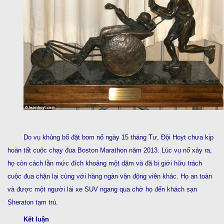
Do vụ khủng bố đặt bom nổ ngày 15 tháng Tư, Đội Hoyt chưa kịp
hoàn tất cuộc chạy đua Boston Marathon năm 2013. Lúc vụ nổ xảy ra,
họ còn cách lằn mức đích khoảng một dặm và đã bị giới hữu trách
cuộc đua chặn lại cùng với hàng ngàn vận động viên khác. Họ an toàn
và được một người lái xe SUV ngang qua chở họ đến khách sạn
Sheraton tạm trú.
Kết luận