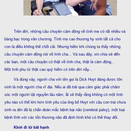
Trên đời, những câu chuyện cảm động về tình mẹ có rất nhiều và
bàng bạc trong văn chương. Tình mẹ cao thượng hy sinh tất cả cho
con là điều không thể chối cãi. Nhưng hiếm khi chúng ta thấy những
câu chuyện cảm động nói về tình cha... Và sau đây, xin chia sẻ đến
các bạn, một câu chuyện có thật về tình cha, thật là cảm động...
Một tình phụ tử thật cao quý hiếm có trên đời nầy...
Và đúng vậy, người cha với tên gọi là Dick Hoyt đáng được tôn
vinh là một người cha vĩ đại. Nếu ai đã trải qua cảm giác phải chăm
sóc một người tật nguyền lâu năm, ắt sẽ thấy rằng không có một tình
yêu nào có thể lớn hơn tình yêu của ông bố Hoyt với cậu con trai chưa
sinh ra đời đã bị chẩn đoán mắc bệnh bại não (cerebral palsy), một loại
bệnh tĩnh với các tổn thương não đã định hình khó có thể thay đổi.
Khởi đi từ bất hạnh