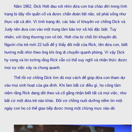
Năm 1962, Dick Holt đau xót nhìn đứa con trai chào đời trong tình
trạng bị dây rốn quấn cổ và được chẩn đoán liệt não, sẽ phải sống như
thực vật cả đời. Vì tình trạng đó, các bác sĩ khuyên vợ chồng Dick và
Judy nên đưa con vào một trung tâm bảo trợ xã hội đặc biệt. Tuy
nhiên, với lòng thương con vô bờ, Holt cha từ chối lời khuyên đó.
Người cha trẻ mới 22 tuổi để ý thấy đôi mắt của Rick, tên đứa con, biết
hướng mắt nhìn theo ông khi ông di chuyển quanh phòng. Vì vậy Dick
hy vọng và tin tưởng rằng Rick vẫn có thể suy nghĩ và nhận thức được
mọi sự việc xảy ra chung quanh.
Thế rồi vợ chồng Dick tìm đủ mọi cách để giúp đứa con tham dự
vào mọi sinh hoạt của gia đình. Khi làm bất cứ điều gì, họ cũng tâm
niệm rằng Rick đang dõi theo và cố gắng nhận biết tất cả mọi việc, như
bất cứ một đứa trẻ nào khác. Đôi vợ chồng nuôi dưỡng niềm tin một
ngày con họ có thể giao tiếp được trong một chừng mực nào đó.