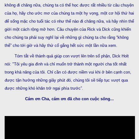
không đi chăng nữa, chúng ta có thể học được rất nhiều từ câu chuyện
của họ, hãy cho ước mơ của chúng ta một hy vọng, một cơ hội thứ hai
để sống mặc cho tuổi tác có như thế nào đi chăng nữa, và hãy nhìn thế
giới một cách rộng mở hơn. Câu chuyện của Rick và Dick cũng khiến
cho chúng ta phải suy nghĩ lại về những gì chúng ta cho rằng “không
thể” cho tới giờ và hãy thử cố gắng hết sức một lần nữa xem.
Tóm tắt về thành quả giúp con vượt lên trên số phận, Dick Holt
nói: "Tôi yêu gia đình và chỉ muốn trở thành một người cha tốt nhất
trong khả năng của tôi. Chỉ cần có được niềm vui khi ở bên cạnh con,
được tận hưởng những giây phút đó, chúng tôi sẽ tiếp tục vượt qua
được những khó khăn trở ngại phía trước”.
Cám ơn Cha, cám ơn đã cho con cuộc sống...