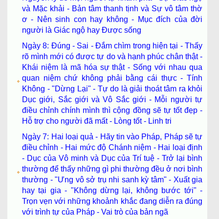
và Mặc khải - Bản tâm thanh tịnh và Sự vô tâm thờ
ơ - Nên sinh con hay không - Mục đích của đời
người là Giác ngộ hay Được sống
Ngày 8: Đúng - Sai - Đắm chìm trong hiện tại - Thấy
rõ mình mới có được tự do và hạnh phúc chân thật -
Khái niệm là mã hóa sự thật - Sống với nhau qua
quan niệm chứ không phải bằng cái thực - Tính
Không - "Dừng Lại" - Tự do là giải thoát tâm ra khỏi
Dục giới, Sắc giới và Vô Sắc giới - Mỗi người tự
điều chỉnh chính mình thì cộng đồng sẽ tự tốt đẹp -
Hỗ trợ cho người đã mất - Lòng tốt - Linh tri
Ngày 7: Hai loại quả - Hãy tin vào Pháp, Pháp sẽ tự
điều chỉnh - Hai mức độ Chánh niệm - Hai loại định
- Dục của Vô minh và Dục của Trí tuệ - Trở lại bình
thường để thấy những gì phi thường đều ở nơi bình
thường - "Ưng vô sở trụ nhi sanh kỳ tâm" - Xuất gia
hay tại gia - "Không dừng lại, không bước tới" -
Trọn vẹn với những khoảnh khắc đang diễn ra đúng
với trình tự của Pháp - Vai trò của bản ngã