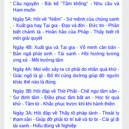
Cầu nguyện - Bài kệ "Tâm không" - Nhu cầu và
Ham muốn
Ngày 5A: Hỏi về "Niệm" - Sứ mệnh của chúng sanh
- Xuất gia hay Tại gia - Đạo và đời - Đức tin - Phân
biệt chánh tà - Hoàn hảo của Pháp - Thấy biết rõ
mới giải quyết
Ngày 4B: Xuất gia và Tại gia - Vô minh căn bản -
Bản ngã phát sinh - Tái sanh - Hồi hướng tương
ưng xứ - Môi trường tâm
Ngày 4A: Mọi việc xảy ra có phải do nhân quá khứ -
Giác ngộ là gì - Bố thí cúng dường giúp đỡ người
khác thế nào là đúng
Ngày 3B: Hỏi đáp về Thờ Phật - Chế ngự tâm sân -
Sự định tâm - Điều phục tâm bất an - Học từ quá
khứ - Tâm từ - Khắc phục trược khí khi hành thiền
Ngày 3A: Hỏi đáp về Thấy rõ pháp tánh - Thoát ly
tham sân - Giúp đỡ phải từ trí tuệ và từ bi - Cái gì đi
tái sanh - Hiểu đúng về Nghiệp