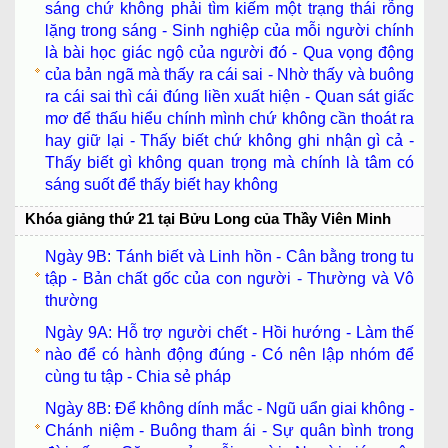
sáng chứ không phải tìm kiếm một trạng thái rỗng
lặng trong sáng - Sinh nghiệp của mỗi người chính
là bài học giác ngộ của người đó - Qua vọng động
của bản ngã mà thấy ra cái sai - Nhờ thấy và buông
ra cái sai thì cái đúng liền xuất hiện - Quan sát giấc
mơ để thấu hiểu chính mình chứ không cần thoát ra
hay giữ lại - Thấy biết chứ không ghi nhận gì cả -
Thấy biết gì không quan trọng mà chính là tâm có
sáng suốt để thấy biết hay không
Khóa giảng thứ 21 tại Bửu Long của Thầy Viên Minh
Ngày 9B: Tánh biết và Linh hồn - Cân bằng trong tu
tập - Bản chất gốc của con người - Thường và Vô
thường
Ngày 9A: Hỗ trợ người chết - Hồi hướng - Làm thế
nào để có hành động đúng - Có nên lập nhóm để
cùng tu tập - Chia sẻ pháp
Ngày 8B: Để không dính mắc - Ngũ uẩn giai không -
Chánh niệm - Buông tham ái - Sự quân bình trong