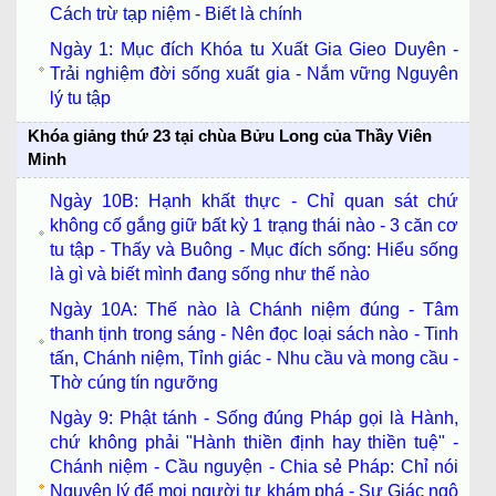
Cách trừ tạp niệm - Biết là chính
Ngày 1: Mục đích Khóa tu Xuất Gia Gieo Duyên -
Trải nghiệm đời sống xuất gia - Nắm vững Nguyên
lý tu tập
Khóa giảng thứ 23 tại chùa Bửu Long của Thầy Viên
Minh
Ngày 10B: Hạnh khất thực - Chỉ quan sát chứ
không cố gắng giữ bất kỳ 1 trạng thái nào - 3 căn cơ
tu tập - Thấy và Buông - Mục đích sống: Hiểu sống
là gì và biết mình đang sống như thế nào
Ngày 10A: Thế nào là Chánh niệm đúng - Tâm
thanh tịnh trong sáng - Nên đọc loại sách nào - Tinh
tấn, Chánh niệm, Tỉnh giác - Nhu cầu và mong cầu -
Thờ cúng tín ngưỡng
Ngày 9: Phật tánh - Sống đúng Pháp gọi là Hành,
chứ không phải "Hành thiền định hay thiền tuệ" -
Chánh niệm - Cầu nguyện - Chia sẻ Pháp: Chỉ nói
Nguyên lý để mọi người tự khám phá - Sự Giác ngộ