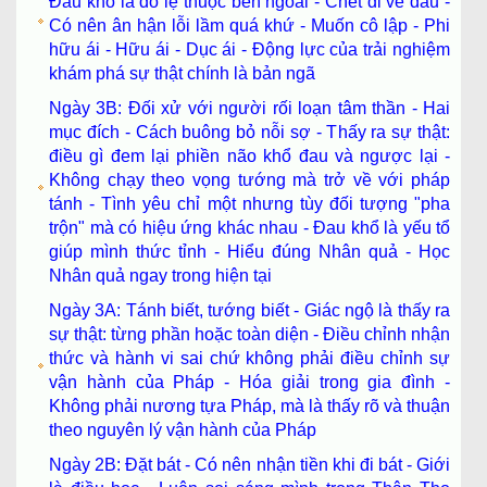
Đau khổ là do lệ thuộc bên ngoài - Chết đi về đâu -
Có nên ân hận lỗi lầm quá khứ - Muốn cô lập - Phi
hữu ái - Hữu ái - Dục ái - Động lực của trải nghiệm
khám phá sự thật chính là bản ngã
Ngày 3B: Đối xử với người rối loạn tâm thần - Hai
mục đích - Cách buông bỏ nỗi sợ - Thấy ra sự thật:
điều gì đem lại phiền não khổ đau và ngược lại -
Không chạy theo vọng tướng mà trở về với pháp
tánh - Tình yêu chỉ một nhưng tùy đối tượng "pha
trộn" mà có hiệu ứng khác nhau - Đau khổ là yếu tổ
giúp mình thức tỉnh - Hiểu đúng Nhân quả - Học
Nhân quả ngay trong hiện tại
Ngày 3A: Tánh biết, tướng biết - Giác ngộ là thấy ra
sự thật: từng phần hoặc toàn diện - Điều chỉnh nhận
thức và hành vi sai chứ không phải điều chỉnh sự
vận hành của Pháp - Hóa giải trong gia đình -
Không phải nương tựa Pháp, mà là thấy rõ và thuận
theo nguyên lý vận hành của Pháp
Ngày 2B: Đặt bát - Có nên nhận tiền khi đi bát - Giới