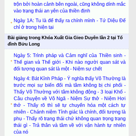
trộn bởi hoàn cảnh bên ngoài, cũng không dính mắc
vào trạng thái an yên của thiền định
Ngày 1A: Tu là để thấy ra chính mình - Tứ Diệu Đế
chỉ ở trong hiện tại
Bài giảng trong Khóa Xuất Gia Gieo Duyên lần 2 tại Tổ
đình Bửu Long
Ngày 5: Trình pháp và Cảm nghĩ của Thiền sinh -
Thế gian và Thế giới - Khi nào người quan sát và
đối tượng quan sát là một - Niệm sự chết
Ngày 4: Bát Kỉnh Pháp - Ý nghĩa thấy Vô Thường là
trước mọi sự biến đổi mà tâm không bị chi phối -
Thấy Vô Thường với tâm không động - 3 loại Khổ -
Câu chuyện về Vô Ngã - Niệm Sự thở - Niệm Hơi
thở - Thấy rõ thì sẽ tự chuyển hóa một cách tự
nhiên - Chánh niệm Tỉnh giác là chính, đối tượng là
phụ - Thấy rõ trạng thái chứ không quan trọng trạng
thái gì - Trả thân và tâm về với vận hành tự nhiên
của nó