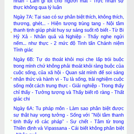
nhân - Làm gì tốt cho người mất - Trực nhận sự
thực không qua lý luận
Ngày 7A: Tại sao có sự phân biệt thích, không thích,
thương, ghét... - Hiện tượng trùng tang - Nội tâm
thanh tịnh giúp phát huy sự sáng suốt rõ biết - Từ Bi
Hỷ Xả - Nhân quả và Nghiệp - Thấy nghe ngửi
nếm... như thực - 2 mức độ Tinh tấn Chánh niệm
Tỉnh giác
Ngày 6B: Tự do thoát khỏi mọi che lấp trói buộc
trong mình chứ không phải thoát khỏi ràng buộc của
cuộc sống, của xã hội - Quan sát mình để soi sáng
nhận thức và hành vi - Tu là sống, trải nghiệm cuộc
sống một cách trung thực - Giải nghiệp - Trong thấy
chỉ thấy - Tưởng tượng và Thấy biết rõ ràng - Thất
giác chi
Ngày 6A: Tu pháp môn - Làm sao phân biệt được
sự thật hay vọng tưởng - Sống với "Nội tâm thanh
tịnh thấy rõ các pháp" - Sự chết - Tâm từ trong
Thiền định và Vipassana - Cái biết không phân biệt