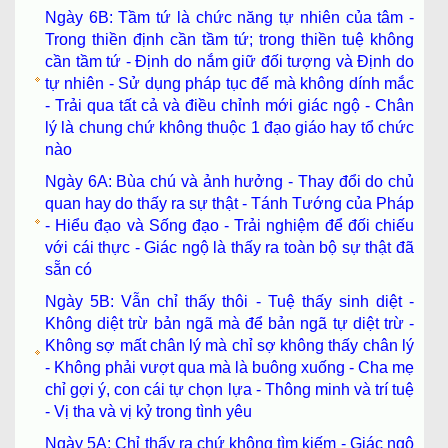
Ngày 6B: Tầm tứ là chức năng tự nhiên của tâm -
Trong thiền định cần tầm tứ; trong thiền tuệ không
cần tầm tứ - Định do nắm giữ đối tượng và Định do
tự nhiên - Sử dụng pháp tục đế mà không dính mắc
- Trải qua tất cả và điều chỉnh mới giác ngộ - Chân
lý là chung chứ không thuộc 1 đạo giáo hay tổ chức
nào
Ngày 6A: Bùa chú và ảnh hưởng - Thay đổi do chủ
quan hay do thấy ra sự thật - Tánh Tướng của Pháp
- Hiểu đạo và Sống đạo - Trải nghiệm để đối chiếu
với cái thực - Giác ngộ là thấy ra toàn bộ sự thật đã
sẵn có
Ngày 5B: Vẫn chỉ thấy thôi - Tuệ thấy sinh diệt -
Không diệt trừ bản ngã mà để bản ngã tự diệt trừ -
Không sợ mất chân lý mà chỉ sợ không thấy chân lý
- Không phải vượt qua mà là buông xuống - Cha mẹ
chỉ gợi ý, con cái tự chọn lựa - Thông minh và trí tuệ
- Vị tha và vị kỷ trong tình yêu
Ngày 5A: Chỉ thấy ra chứ không tìm kiếm - Giác ngộ