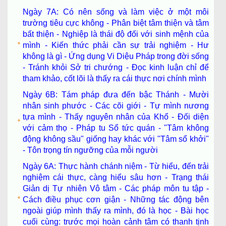
Ngày 7A: Có nên sống và làm việc ở một môi
trường tiêu cực không - Phân biệt tâm thiện và tâm
bất thiện - Nghiệp là thái độ đối với sinh mệnh của
mình - Kiến thức phải cần sự trải nghiệm - Hư
không là gì - Ứng dụng Vi Diệu Pháp trong đời sống
- Tránh khỏi Sở tri chướng - Đọc kinh luận chỉ để
tham khảo, cốt lõi là thấy ra cái thực nơi chính mình
Ngày 6B: Tám pháp đưa đến bậc Thánh - Mười
nhân sinh phước - Các cõi giới - Tự mình nương
tựa mình - Thấy nguyên nhân của Khổ - Đối diện
với cảm thọ - Pháp tu Sổ tức quán - "Tâm không
động không sầu" giống hay khác với "Tâm sổ khởi"
- Tôn trọng tín ngưỡng của mỗi người
Ngày 6A: Thực hành chánh niệm - Từ hiểu, đến trải
nghiệm cái thực, càng hiểu sâu hơn - Trạng thái
Giản dị Tự nhiên Vô tâm - Các pháp môn tu tập -
Cách điều phục cơn giận - Những tác động bên
ngoài giúp mình thấy ra mình, đó là học - Bài học
cuối cùng: trước mọi hoàn cảnh tâm có thanh tịnh