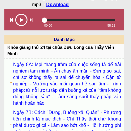
mp3
-
Download
00:00
58:29
Danh Mục
Khóa giảng thứ 24 tại chùa Bửu Long của Thầy Viên
Minh
Ngày 8A: Mọi thăng trầm của cuộc sống là để trải
nghiệm tâm mình - Ăn chay ăn mặn - Đừng sợ sai,
chỉ sợ không thấy ra sai để chuyển hóa - Cận tử
nghiệp - Vướng vào mối quan hệ sai lầm - Trình
pháp: từ nỗ lực tu tập đến buông xả của "tâm không
động không sầu" - Tâm sáng suốt thấy pháp vận
hành hoàn hảo
Ngày 7B: Cách "Dừng, Buông xả, Quán" - Phương
tiện chính là mục đích - Chỉ Thấy thôi chứ không
phải được gì cả - Làm sao bớt khổ - Hồi hướng phi