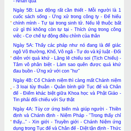
- Nhân quả
Ngày 5B: Lao động rất cần thiết - Mỗi người là 1
cuốc sách sống - Ứng xử trong công ty - Để hiểu
chính mình - Tự tại trong sinh tử. Nếu lệ thuộc bất
cứ gì thì không còn tự tại - Thích ứng trong công
việc - Cơ chế tự động điều chỉnh của thân
Ngày 5A: Thấy các pháp như nó đang là để giác
ngộ Vô thường, Khổ, Vô ngã - Tự do và kỷ luật - Đối
diện với quá khứ - Lặng lẽ chiếu soi (Tịch Chiếu) -
Tâm vô phân biệt - Làm sao quên được quá khứ
đau buồn - Ứng xử với con "hư"
Ngày 4B: Cố Chánh niệm thì càng mất Chánh niệm
- 3 loại tùy thuận - Quân bình giữ Tục đế và Chân
đế - Điểm khác biệt giữa Khoa học và Phật Giáo -
Tin phải đối chiếu với Sự thật
Ngày 4A: Tùy cơ ứng biến mà giúp người - Thiền
định và Chánh định - Niệm Pháp - "Trong thấy chỉ
thấy..." - Xin giới - Truyền giới - Chánh Niệm ứng
dụng trong Tục đế và Chân đế - Diệt tận định - Thức