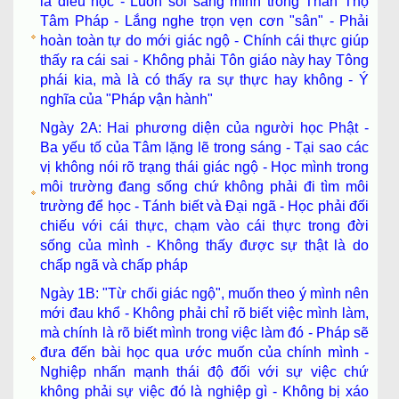
là điều học - Luôn soi sáng mình trong Thân Thọ
Tâm Pháp - Lắng nghe trọn vẹn cơn "sân" - Phải
hoàn toàn tự do mới giác ngộ - Chính cái thực giúp
thấy ra cái sai - Không phải Tôn giáo này hay Tông
phái kia, mà là có thấy ra sự thực hay không - Ý
nghĩa của "Pháp vận hành"
Ngày 2A: Hai phương diện của người học Phật -
Ba yếu tố của Tâm lặng lẽ trong sáng - Tại sao các
vị không nói rõ trạng thái giác ngộ - Học mình trong
môi trường đang sống chứ không phải đi tìm môi
trường để học - Tánh biết và Đại ngã - Học phải đối
chiếu với cái thực, chạm vào cái thực trong đời
sống của mình - Không thấy được sự thật là do
chấp ngã và chấp pháp
Ngày 1B: "Từ chối giác ngộ", muốn theo ý mình nên
mới đau khổ - Không phải chỉ rõ biết việc mình làm,
mà chính là rõ biết mình trong việc làm đó - Pháp sẽ
đưa đến bài học qua ước muốn của chính mình -
Nghiệp nhấn mạnh thái độ đối với sự việc chứ
không phải sự việc đó là nghiệp gì - Không bị xáo