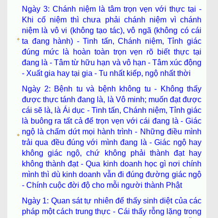
Ngày 3: Chánh niệm là tâm trọn vẹn với thực tại -
Khi cố niệm thì chưa phải chánh niệm vì chánh
niệm là vô vi (không tạo tác), vô ngã (không có cái
ta đang hành) - Tinh tấn, Chánh niệm, Tỉnh giác
đúng mức là hoàn toàn trọn vẹn rõ biết thực tại
đang là - Tâm từ hữu hạn và vô hạn - Tâm xúc động
- Xuất gia hay tại gia - Tu nhất kiếp, ngộ nhất thời
Ngày 2: Bệnh tu và bệnh không tu - Không thấy
được thực tánh đang là, là Vô minh; muốn đạt được
cái sẽ là, là Ái dục - Tinh tấn, Chánh niệm, Tỉnh giác
là buông ra tất cả để trọn vẹn với cái đang là - Giác
ngộ là chấm dứt mọi hành trình - Những điều mình
trải qua đều đúng với mình đang là - Giác ngộ hay
không giác ngộ, chứ không phải thành đạt hay
không thành đạt - Qua kinh doanh học gì nơi chính
mình thì dù kinh doanh vẫn đi đúng đường giác ngộ
- Chính cuộc đời độ cho mỗi người thành Phật
Ngày 1: Quan sát tự nhiên để thấy sinh diệt của các
pháp một cách trung thực - Cái thấy rỗng lặng trong