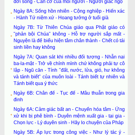
đời sống - Căn cơ của mỗi người - Người giác ngộ
Ngày 8A: Sống hồn nhiên - Cộng nghiệp - Hiến xác
- Hành Tứ niệm xứ - Hoang tưởng ở tuổi già
Ngày 7B: Từ Thiên Chúa giáo qua Phật giáo có
"phản bội Chúa" không - Hỗ trợ người sắp mất -
Nguyện là để biểu hiện tâm chân thành - Chết có tái
sinh liền hay không
Ngày 7A: Quan sát khi nhiều đối tượng - Nhẫn nại
ba-la-mật - Trở về chính mình chứ không phải tự cô
lập - Ngũ căn - Tính "đất, nước, lửa, gió, hư không
và tánh biết" của muôn loài - Tánh biết tự nhiên và
Tánh biết qua ý thức
Ngày 6B: Chân đế - Tục đế - Mâu thuẫn trong gia
đinh
Ngày 6A: Cảm giác bất an - Chuyển hóa tâm - Ứng
xử khi bị phê bình - Duyên mệnh xuất gia - tại gia -
Chọn lực - Lý duyên sinh - Hãy lo chuyện của Pháp
Ngày 5B: Áp lực trong công việc - Như lý tác ý -