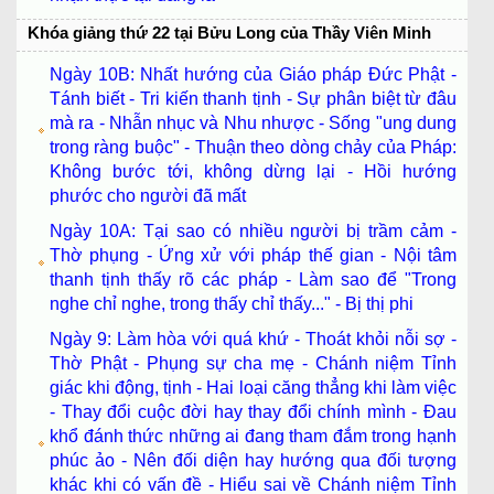
Khóa giảng thứ 22 tại Bửu Long của Thầy Viên Minh
Ngày 10B: Nhất hướng của Giáo pháp Đức Phật -
Tánh biết - Tri kiến thanh tịnh - Sự phân biệt từ đâu
mà ra - Nhẫn nhục và Nhu nhược - Sống "ung dung
trong ràng buộc" - Thuận theo dòng chảy của Pháp:
Không bước tới, không dừng lại - Hồi hướng
phước cho người đã mất
Ngày 10A: Tại sao có nhiều người bị trầm cảm -
Thờ phụng - Ứng xử với pháp thế gian - Nội tâm
thanh tịnh thấy rõ các pháp - Làm sao để "Trong
nghe chỉ nghe, trong thấy chỉ thấy..." - Bị thị phi
Ngày 9: Làm hòa với quá khứ - Thoát khỏi nỗi sợ -
Thờ Phật - Phụng sự cha mẹ - Chánh niệm Tỉnh
giác khi động, tịnh - Hai loại căng thẳng khi làm việc
- Thay đổi cuộc đời hay thay đổi chính mình - Đau
khổ đánh thức những ai đang tham đắm trong hạnh
phúc ảo - Nên đối diện hay hướng qua đối tượng
khác khi có vấn đề - Hiểu sai về Chánh niệm Tỉnh