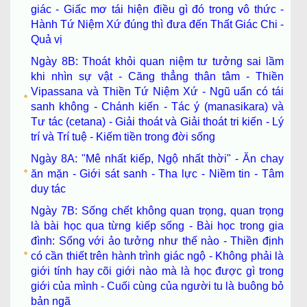
giác - Giấc mơ tái hiện điều gì đó trong vô thức -
Hành Tứ Niệm Xứ đúng thì đưa đến Thất Giác Chi -
Quả vị
Ngày 8B: Thoát khỏi quan niệm tư tưởng sai lầm
khi nhìn sự vật - Căng thẳng thân tâm - Thiền
Vipassana và Thiền Tứ Niệm Xứ - Ngũ uẩn có tái
sanh không - Chánh kiến - Tác ý (manasikara) và
Tư tác (cetana) - Giải thoát và Giải thoát tri kiến - Lý
trí và Trí tuệ - Kiếm tiền trong đời sống
Ngày 8A: "Mê nhất kiếp, Ngộ nhất thời" - Ăn chay
ăn mặn - Giới sát sanh - Tha lực - Niềm tin - Tâm
duy tác
Ngày 7B: Sống chết không quan trọng, quan trọng
là bài học qua từng kiếp sống - Bài học trong gia
đình: Sống với ảo tưởng như thế nào - Thiền định
có cần thiết trên hành trình giác ngộ - Không phải là
giới tính hay cõi giới nào mà là học được gì trong
giới của mình - Cuối cùng của người tu là buông bỏ
bản ngã