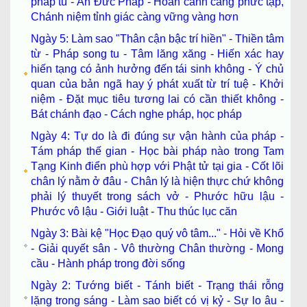
pháp tu - Ân Đức Pháp - Hoàn cảnh càng phức tạp,
Chánh niệm tỉnh giác càng vững vàng hơn
Ngày 5: Làm sao "Thân cận bậc trí hiền" - Thiền tâm
từ - Pháp song tu - Tâm lăng xăng - Hiến xác hay
hiến tạng có ảnh hưởng đến tái sinh không - Ý chủ
quan của bản ngã hay ý phát xuất từ trí tuệ - Khởi
niệm - Đặt mục tiêu tương lai có cần thiết không -
Bát chánh đạo - Cách nghe pháp, học pháp
Ngày 4: Tự do là đi đúng sự vận hành của pháp -
Tám pháp thế gian - Học bài pháp nào trong Tam
Tạng Kinh điển phù hợp với Phật tử tại gia - Cốt lõi
chân lý nằm ở đâu - Chân lý là hiện thực chứ không
phải lý thuyết trong sách vở - Phước hữu lậu -
Phước vô lậu - Giới luật - Thu thúc lục căn
Ngày 3: Bài kệ "Học Đạo quý vô tâm..." - Hỏi về Khổ
- Giải quyết sân - Vô thường Chân thường - Mong
cầu - Hành pháp trong đời sống
Ngày 2: Tướng biết - Tánh biết - Trạng thái rỗng
lặng trong sáng - Làm sao biết có vị kỷ - Sự lo âu -