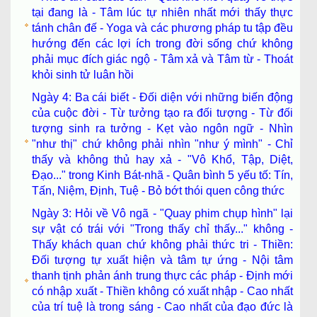
tại đang là - Tâm lúc tự nhiên nhất mới thấy thực
tánh chân đế - Yoga và các phương pháp tu tập đều
hướng đến các lợi ích trong đời sống chứ không
phải mục đích giác ngộ - Tâm xả và Tâm từ - Thoát
khỏi sinh tử luân hồi
Ngày 4: Ba cái biết - Đối diện với những biến động
của cuộc đời - Từ tưởng tạo ra đối tượng - Từ đối
tượng sinh ra tưởng - Kẹt vào ngôn ngữ - Nhìn
"như thị" chứ không phải nhìn "như ý mình" - Chỉ
thấy và không thủ hay xả - "Vô Khổ, Tập, Diệt,
Đạo..." trong Kinh Bát-nhã - Quân bình 5 yếu tố: Tín,
Tấn, Niệm, Định, Tuệ - Bỏ bớt thói quen công thức
Ngày 3: Hỏi về Vô ngã - "Quay phim chụp hình" lại
sự vật có trái với "Trong thấy chỉ thấy..." không -
Thấy khách quan chứ không phải thức tri - Thiền:
Đối tượng tự xuất hiện và tâm tự ứng - Nội tâm
thanh tịnh phản ánh trung thực các pháp - Định mới
có nhập xuất - Thiền không có xuất nhập - Cao nhất
của trí tuệ là trong sáng - Cao nhất của đạo đức là