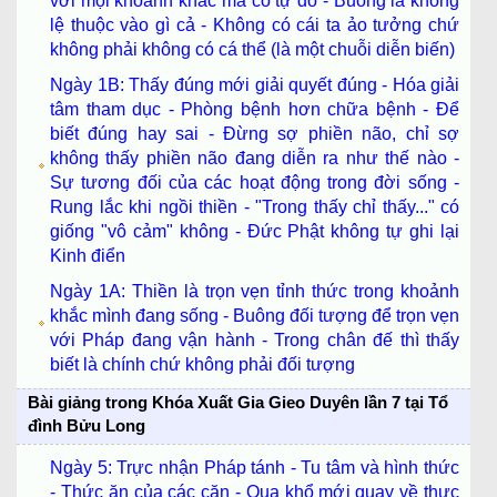
với mọi khoảnh khắc mà có tự do - Buông là không
lệ thuộc vào gì cả - Không có cái ta ảo tưởng chứ
không phải không có cá thể (là một chuỗi diễn biến)
Ngày 1B: Thấy đúng mới giải quyết đúng - Hóa giải
tâm tham dục - Phòng bệnh hơn chữa bệnh - Để
biết đúng hay sai - Đừng sợ phiền não, chỉ sợ
không thấy phiền não đang diễn ra như thế nào -
Sự tương đối của các hoạt động trong đời sống -
Rung lắc khi ngồi thiền - "Trong thấy chỉ thấy..." có
giống "vô cảm" không - Đức Phật không tự ghi lại
Kinh điển
Ngày 1A: Thiền là trọn vẹn tỉnh thức trong khoảnh
khắc mình đang sống - Buông đối tượng để trọn vẹn
với Pháp đang vận hành - Trong chân đế thì thấy
biết là chính chứ không phải đối tượng
Bài giảng trong Khóa Xuất Gia Gieo Duyên lần 7 tại Tổ
đình Bửu Long
Ngày 5: Trực nhận Pháp tánh - Tu tâm và hình thức
- Thức ăn của các căn - Qua khổ mới quay về thực