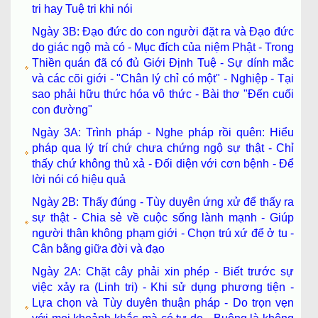
tri hay Tuệ tri khi nói
Ngày 3B: Đạo đức do con người đặt ra và Đạo đức
do giác ngộ mà có - Mục đích của niệm Phật - Trong
Thiền quán đã có đủ Giới Định Tuệ - Sự dính mắc
và các cõi giới - "Chân lý chỉ có một" - Nghiệp - Tại
sao phải hữu thức hóa vô thức - Bài thơ "Đến cuối
con đường"
Ngày 3A: Trình pháp - Nghe pháp rồi quên: Hiểu
pháp qua lý trí chứ chưa chứng ngộ sự thật - Chỉ
thấy chứ không thủ xả - Đối diện với cơn bệnh - Để
lời nói có hiệu quả
Ngày 2B: Thấy đúng - Tùy duyên ứng xử để thấy ra
sự thật - Chia sẻ về cuộc sống lành mạnh - Giúp
người thân không phạm giới - Chọn trú xứ để ở tu -
Cân bằng giữa đời và đạo
Ngày 2A: Chặt cây phải xin phép - Biết trước sự
việc xảy ra (Linh tri) - Khi sử dụng phương tiện -
Lựa chọn và Tùy duyên thuận pháp - Do trọn vẹn