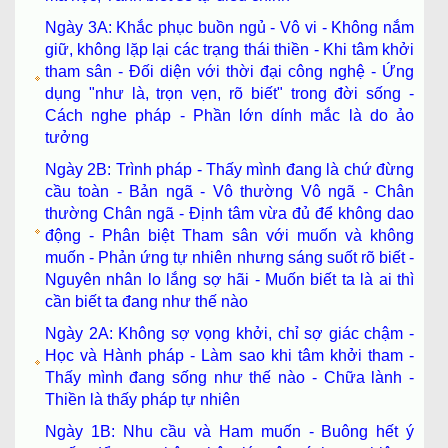
Ngày 3A: Khắc phục buồn ngủ - Vô vi - Không nắm
giữ, không lặp lại các trạng thái thiền - Khi tâm khởi
tham sân - Đối diện với thời đại công nghệ - Ứng
dụng "như là, trọn vẹn, rõ biết" trong đời sống -
Cách nghe pháp - Phần lớn dính mắc là do ảo
tưởng
Ngày 2B: Trình pháp - Thấy mình đang là chứ đừng
cầu toàn - Bản ngã - Vô thường Vô ngã - Chân
thường Chân ngã - Định tâm vừa đủ để không dao
động - Phân biệt Tham sân với muốn và không
muốn - Phản ứng tự nhiên nhưng sáng suốt rõ biết -
Nguyên nhân lo lắng sợ hãi - Muốn biết ta là ai thì
cần biết ta đang như thế nào
Ngày 2A: Không sợ vọng khởi, chỉ sợ giác chậm -
Học và Hành pháp - Làm sao khi tâm khởi tham -
Thấy mình đang sống như thế nào - Chữa lành -
Thiền là thấy pháp tự nhiên
Ngày 1B: Nhu cầu và Ham muốn - Buông hết ý