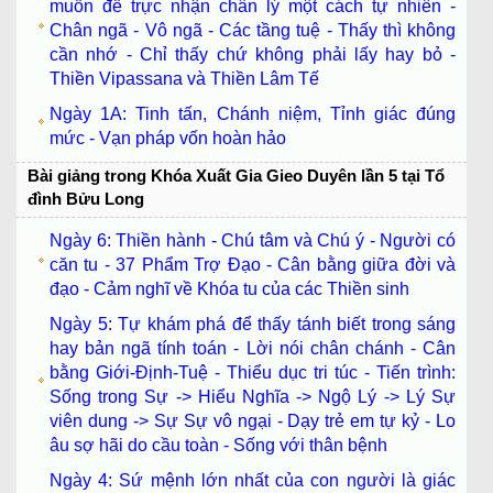
muốn để trực nhận chân lý một cách tự nhiên -
Chân ngã - Vô ngã - Các tầng tuệ - Thấy thì không
cần nhớ - Chỉ thấy chứ không phải lấy hay bỏ -
Thiền Vipassana và Thiền Lâm Tế
Ngày 1A: Tinh tấn, Chánh niệm, Tỉnh giác đúng
mức - Vạn pháp vốn hoàn hảo
Bài giảng trong Khóa Xuất Gia Gieo Duyên lần 5 tại Tổ
đình Bửu Long
Ngày 6: Thiền hành - Chú tâm và Chú ý - Người có
căn tu - 37 Phẩm Trợ Đạo - Cân bằng giữa đời và
đạo - Cảm nghĩ về Khóa tu của các Thiền sinh
Ngày 5: Tự khám phá để thấy tánh biết trong sáng
hay bản ngã tính toán - Lời nói chân chánh - Cân
bằng Giới-Định-Tuệ - Thiểu dục tri túc - Tiến trình:
Sống trong Sự -> Hiểu Nghĩa -> Ngộ Lý -> Lý Sự
viên dung -> Sự Sự vô ngại - Dạy trẻ em tự kỷ - Lo
âu sợ hãi do cầu toàn - Sống với thân bệnh
Ngày 4: Sứ mệnh lớn nhất của con người là giác