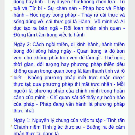
động hay tĩnh - Tùy duyên chứ không chọn lựa - Trí
tuệ và Từ bi - Sự chán nản - Pháp học và Pháp
hành - Học ngay trong pháp - Thấy ra cái thực và
sống đúng với cái thực gọi là Hành - Vô minh và Ái
dục tạo ra bản ngã - Rối loạn nhân sinh quan -
Đừng làm trầm trọng việc tu hành
Ngày 2: Cách ngồi thiền, đi kinh hành, hành thiền
trong đời sống hàng ngày - Quan trọng là độ trọn
vẹn, chứ không phải trọn vẹn để làm gì - Thế ngồi,
thời gian, đối tượng hay phương pháp thiền đều
không quan trọng; quan trọng là tâm thanh tịnh và rõ
biết - Không phương pháp mới trực nhận được
thực tại; qua phương pháp thì mất trực nhận - Mỗi
người là phương pháp của chính mình trong hoàn
cảnh của mình - Chỉ quan sát để thấy sự hoàn hảo
của pháp - Pháp đang vận hành là phương pháp
thực nhất
Ngày 1: Nguyên lý chung của việc tu tập - Tinh tấn
Chánh niệm Tỉnh giác thực sự - Buông ra để cảm
nhận thực tại đang là