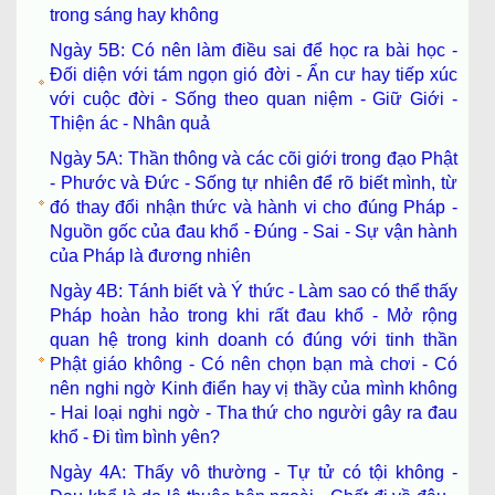
trong sáng hay không
Ngày 5B: Có nên làm điều sai để học ra bài học -
Đối diện với tám ngọn gió đời - Ẩn cư hay tiếp xúc
với cuộc đời - Sống theo quan niệm - Giữ Giới -
Thiện ác - Nhân quả
Ngày 5A: Thần thông và các cõi giới trong đạo Phật
- Phước và Đức - Sống tự nhiên để rõ biết mình, từ
đó thay đổi nhận thức và hành vi cho đúng Pháp -
Nguồn gốc của đau khổ - Đúng - Sai - Sự vận hành
của Pháp là đương nhiên
Ngày 4B: Tánh biết và Ý thức - Làm sao có thể thấy
Pháp hoàn hảo trong khi rất đau khổ - Mở rộng
quan hệ trong kinh doanh có đúng với tinh thần
Phật giáo không - Có nên chọn bạn mà chơi - Có
nên nghi ngờ Kinh điển hay vị thầy của mình không
- Hai loại nghi ngờ - Tha thứ cho người gây ra đau
khổ - Đi tìm bình yên?
Ngày 4A: Thấy vô thường - Tự tử có tội không -