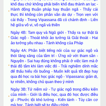
khổ đau chứ không phải biến khổ đau thành an lạc -
Hành động thuận pháp hay thuận ngã - Thấy cái
thực thì không còn phân vân do dự - Trọn vẹn với
cái thấy - Trong Vipassana đã có chánh định - Liên
hệ giữa vô vi, vô ngã và thiền
Ngày 4B: Tam quy và Ngũ giới - Thấy ra sự thật là
Giác ngộ - Thoát khỏi ảo tưởng là Giải thoát - Hai
ảo tưởng yêu nhau - Tánh không của Pháp
Ngày 4A: Phân biệt tiếng nói của sự giác ngộ và
thói lăng xăng của tâm trí - Ứng xử với tham sân -
Nguyện - Sai hay đúng không phải ở việc làm mà ở
thái độ tâm khi làm việc đó - Trải nghiệm dính mắc
để thấu hiểu rồi buông - Muốn kết quả tốt đẹp hay
qua đó học ra bài học giác ngộ - Vipassana: giản dị,
tự nhiên, không chủ quan theo ý mình
Ngày 3B: Tứ niệm xứ - Tự giác ngộ trong điều kiện
của mình - Giới là điều học, qua đó học được điều
gì - Phước tội khó lường - Kiến tánh - Tùy căn cơ
mà học, Tánh biết sẽ tự điều chỉnh