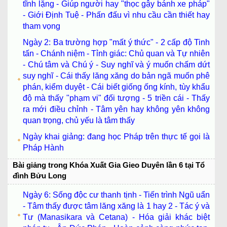
tĩnh lặng - Giúp người hay "thọc gậy bánh xe pháp"
- Giới Định Tuệ - Phấn đấu vì nhu cầu cần thiết hay
tham vọng
Ngày 2: Ba trường hợp "mất ý thức" - 2 cấp độ Tinh
tấn - Chánh niệm - Tỉnh giác: Chủ quan và Tự nhiên
- Chú tâm và Chú ý - Suy nghĩ và ý muốn chấm dứt
suy nghĩ - Cái thấy lăng xăng do bản ngã muốn phê
phán, kiểm duyệt - Cái biết giống ống kính, tùy khẩu
độ mà thấy "phạm vi" đối tượng - 5 triền cái - Thấy
ra mới điều chỉnh - Tâm yên hay không yên không
quan trọng, chủ yếu là tâm thấy
Ngày khai giảng: đang học Pháp trên thực tế gọi là
Pháp Hành
Bài giảng trong Khóa Xuất Gia Gieo Duyên lần 6 tại Tổ
đình Bửu Long
Ngày 6: Sống độc cư thanh tịnh - Tiến trình Ngũ uẩn
- Tâm thấy được tâm lăng xăng là 1 hay 2 - Tác ý và
Tư (Manasikara và Cetana) - Hóa giải khác biệt