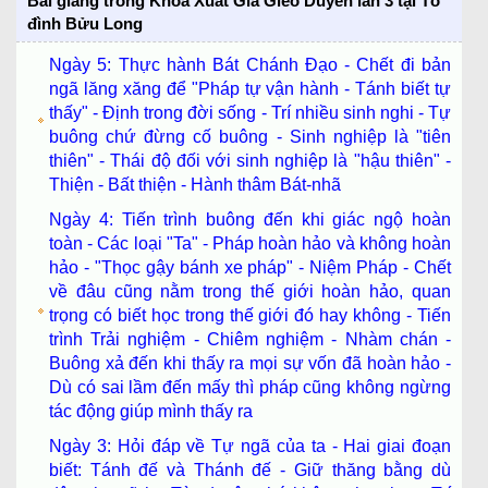
Bài giảng trong Khóa Xuất Gia Gieo Duyên lần 3 tại Tổ
đình Bửu Long
Ngày 5: Thực hành Bát Chánh Đạo - Chết đi bản
ngã lăng xăng để "Pháp tự vận hành - Tánh biết tự
thấy" - Định trong đời sống - Trí nhiều sinh nghi - Tự
buông chứ đừng cố buông - Sinh nghiệp là "tiên
thiên" - Thái độ đối với sinh nghiệp là "hậu thiên" -
Thiện - Bất thiện - Hành thâm Bát-nhã
Ngày 4: Tiến trình buông đến khi giác ngộ hoàn
toàn - Các loại "Ta" - Pháp hoàn hảo và không hoàn
hảo - "Thọc gậy bánh xe pháp" - Niệm Pháp - Chết
về đâu cũng nằm trong thế giới hoàn hảo, quan
trọng có biết học trong thế giới đó hay không - Tiến
trình Trải nghiệm - Chiêm nghiệm - Nhàm chán -
Buông xả đến khi thấy ra mọi sự vốn đã hoàn hảo -
Dù có sai lầm đến mấy thì pháp cũng không ngừng
tác động giúp mình thấy ra
Ngày 3: Hỏi đáp về Tự ngã của ta - Hai giai đoạn
biết: Tánh đế và Thánh đế - Giữ thăng bằng dù