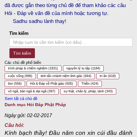
đã được gắn theo từng chủ đề để tham khảo các câu
Hỏi - Đáp về vấn đề của mình hoặc tương tự.
Sadhu sadhu lành thay!
Tìm kiếm
Tìm kiếm
Các chủ đề phổ biến
trình pháp & chiêm nghiệm
(1831)
nguyên lý tu tập
(1184)
cuộc sống
(896)
tinh tấn chánh niệm tỉnh giác
(664)
tri ân
(618)
thơ
(556)
Hỏi & Đáp về Phật giáo
(505)
Thiền
(424)
vô ngã, bản ngã & đại ngã
(397)
sự thật, chân lý, pháp, tánh
(343)
Xem tất cả chủ đề
Danh mục Hỏi Đáp Phật Pháp
Ngày gửi: 02-02-2017
Câu hỏi:
Kính bạch thầy! Đầu năm con xin cúi đầu đảnh