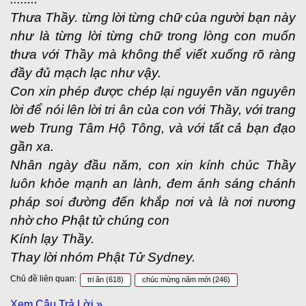
Thưa Thầy. từng lời từng chữ của người bạn này
như là từng lời từng chữ trong lòng con muốn
thưa với Thầy mà không thể viết xuống rõ ràng
đầy đủ mạch lạc như vậy.
Con xin phép được chép lại nguyên văn nguyên
lời để nói lên lời tri ân của con với Thầy, với trang
web Trung Tâm Hộ Tông, và với tất cả bạn đạo
gần xa.
Nhân ngày đầu năm, con xin kính chúc Thầy
luôn khỏe mạnh an lành, đem ánh sáng chánh
pháp soi đường đến khắp nơi và là nơi nương
nhờ cho Phật tử chúng con
Kính lạy Thầy.
Thay lời nhóm Phật Tử Sydney.
Chủ đề liên quan:
tri ân
(618)
chúc mừng năm mới
(246)
Xem Câu Trả Lời »