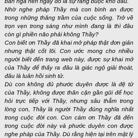
bản ngã nên ngay đó là sự ràng buộc khổ đau.
Nhờ nghe pháp Thầy mà con bình an được
trong những thăng trầm của cuộc sống. Trở về
trọn vẹn trong sáng như mình đang là thì đâu
còn gì phiền não phải không Thầy?
Con biết ơn Thầy đã khai mở pháp thật đơn giản
nhưng thật cốt lõi. Con ước mong cho nhiều
người biết đến trang web này, được sự khai mở
của Thầy để thấy ra đâu là giác ngộ giải thoát,
đâu là luân hồi sinh tử.
Dù con không đủ phước duyên được là đệ tử
của Thầy, không được thân cận gần gũi để học
hỏi trực tiếp với Thầy, nhưng sâu thẳm trong
lòng con, Thầy là người Thầy đúng nghĩa nhất
trong cuộc đời con. Con cám ơn Thầy đã đến
trong cuộc đời này và phước duyên con được
nghe pháp của Thầy. Dù rằng hiện tại trên mặt lý