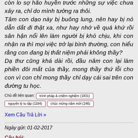
còn lo sợ hão huyền trước những sự việc chưa
xảy ra, chỉ do mình tưởng ra thôi.
Tâm con dạo này bị buông lung, nên hay bị nó
dẫn dắt đi thật xa, như hay nhớ về quá khứ rồi
sân hận nổi lên làm người bị khó chịu, khi con
nhận ra thì mọi việc trở lại bình thường, con hiểu
rằng con đang bị thất niệm phải không thầy?
Dạ thư cũng khá dài rồi, đầu năm con lại làm
phiền đôi mắt của thầy, mong thầy thứ lỗi cho
con vì con chỉ mong thầy chỉ dạy cái sai trên con
đường tu học.
Chủ đề liên quan:
trình pháp & chiêm nghiệm
(1831)
nguyên lý tu tập
(1184)
chúc mừng năm mới
(246)
Xem Câu Trả Lời »
Ngày gửi: 01-02-2017
Câu hỏi: