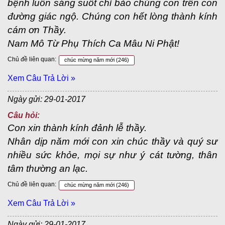
bệnh luôn sáng suốt chỉ bảo chúng con trên con
đường giác ngộ. Chúng con hết lòng thành kính
cám ơn Thầy.
Nam Mô Từ Phụ Thích Ca Mâu Ni Phật!
Chủ đề liên quan:
chúc mừng năm mới
(246)
Xem Câu Trả Lời »
Ngày gửi: 29-01-2017
Câu hỏi:
Con xin thành kính đảnh lễ thầy.
Nhân dịp năm mới con xin chúc thầy và quý sư
nhiều sức khỏe, mọi sự như ý cát tường, thân
tâm thường an lạc.
Chủ đề liên quan:
chúc mừng năm mới
(246)
Xem Câu Trả Lời »
Ngày gửi: 29-01-2017