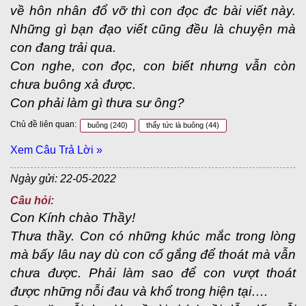
về hôn nhân đổ vỡ thì con đọc đc bài viết này.
Những gì bạn đạo viết cũng đều là chuyện mà
con đang trải qua.
Con nghe, con đọc, con biết nhưng vẫn còn
chưa buông xả được.
Con phải làm gì thưa sư ông?
Chủ đề liên quan:
buông
(240)
thấy tức là buông
(44)
Xem Câu Trả Lời »
Ngày gửi: 22-05-2022
Câu hỏi:
Con Kính chào Thầy!
Thưa thầy. Con có những khúc mắc trong lòng
mà bấy lâu nay dù con cố gắng để thoát mà vẫn
chưa được. Phải làm sao để con vượt thoát
được những nỗi đau và khổ trong hiện tại….