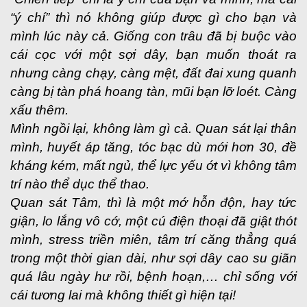
“ý chí” thì nó không giúp được gì cho bạn và
mình lúc này cả. Giống con trâu đã bị buộc vào
cái cọc với một sợi dây, bạn muốn thoát ra
nhưng càng chạy, càng mệt, đất đai xung quanh
càng bị tàn phá hoang tàn, mũi bạn lỡ loét. Càng
xấu thêm.
Mình ngồi lại, không làm gì cả. Quan sát lại thân
mình, huyết áp tăng, tóc bạc dù mới hơn 30, đề
kháng kém, mất ngủ, thể lực yếu ớt vì không tâm
trí nào thể dục thể thao.
Quan sát Tâm, thì là một mớ hỗn độn, hay tức
giận, lo lắng vô cớ, một cú điện thoại đã giật thót
mình, stress triền miên, tâm trí căng thẳng quá
trong một thời gian dài, như sợi dây cao su giãn
quá lâu ngày hư rồi, bệnh hoạn,… chỉ sống với
cái tương lai mà không thiết gì hiện tại!