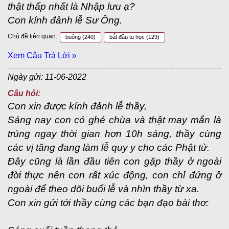
thật thấp nhất là Nhập lưu ạ?
Con kính đảnh lễ Sư Ông.
Chủ đề liên quan:
buông
(240)
bắt đầu tu học
(129)
Xem Câu Trả Lời »
Ngày gửi: 11-06-2022
Câu hỏi:
Con xin được kính đảnh lễ thầy,
Sáng nay con có ghé chùa và thật may mắn là
trúng ngay thời gian hơn 10h sáng, thầy cùng
các vị tăng đang làm lễ quy y cho các Phật tử.
Đây cũng là lần đầu tiên con gặp thầy ở ngoài
đời thực nên con rất xúc động, con chỉ đứng ở
ngoài để theo dõi buổi lễ và nhìn thầy từ xa.
Con xin gửi tới thầy cùng các bạn đạo bài thơ: