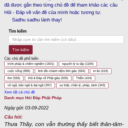
đã được gắn theo từng chủ đề để tham khảo các câu
Hỏi - Đáp về vấn đề của mình hoặc tương tự.
Sadhu sadhu lành thay!
Tìm kiếm
Tìm kiếm
Các chủ đề phổ biến
trình pháp & chiêm nghiệm
(1831)
nguyên lý tu tập
(1184)
cuộc sống
(896)
tinh tấn chánh niệm tỉnh giác
(664)
tri ân
(618)
thơ
(556)
Hỏi & Đáp về Phật giáo
(505)
Thiền
(424)
vô ngã, bản ngã & đại ngã
(397)
sự thật, chân lý, pháp, tánh
(343)
Xem tất cả chủ đề
Danh mục Hỏi Đáp Phật Pháp
Ngày gửi: 03-09-2022
Câu hỏi:
Thưa Thầy, con vẫn thường thấy biết thân-tâm-