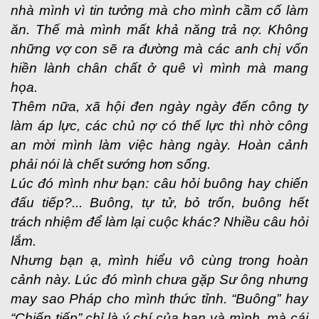
nhà mình vì tin tưởng mà cho mình cầm cố làm
ăn. Thế mà mình mất khả năng trả nợ. Không
những vợ con sẽ ra đường mà các anh chị vốn
hiền lành chân chất ở quê vì mình mà mang
họa.
Thêm nữa, xã hội đen ngày ngày đến công ty
làm áp lực, các chủ nợ có thế lực thì nhờ công
an mời mình làm việc hàng ngày. Hoàn cảnh
phải nói là chết sướng hơn sống.
Lúc đó mình như bạn: câu hỏi buông hay chiến
đấu tiếp?... Buông, tự tử, bỏ trốn, buông hết
trách nhiệm để làm lại cuộc khác? Nhiều câu hỏi
lắm.
Nhưng bạn ạ, mình hiểu vô cùng trong hoàn
cảnh này. Lúc đó mình chưa gặp Sư ông nhưng
may sao Pháp cho mình thức tỉnh. “Buông” hay
“Chiến tiếp” chỉ là ý chí của bạn và mình, mà cái