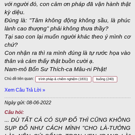
với người đó, con cảm ơn pháp đã vận hành thật
kỳ diệu.
Đúng là: "Tâm không động không sầu, là phúc
lành cao thượng" phải không thưa thầy?
Tại sao con lại muốn người khác theo ý mình cơ
chứ?
Con nhận ra thì ra mình đúng là tự rước họa vào
thân và cảm thấy thật buồn cười ạ.
Nam-mô Bổn Sư Thích-ca Mâu-ni Phật!
Chủ đề liên quan:
trình pháp & chiêm nghiệm
(1831)
buông
(240)
Xem Câu Trả Lời »
Ngày gửi: 08-06-2022
Câu hỏi:
... DÙ TẤT CẢ CÓ SỤP ĐỔ THÌ CŨNG KHÔNG
SỤP ĐỔ NHƯ CÁCH MÌNH "CHO LÀ-TƯỞNG