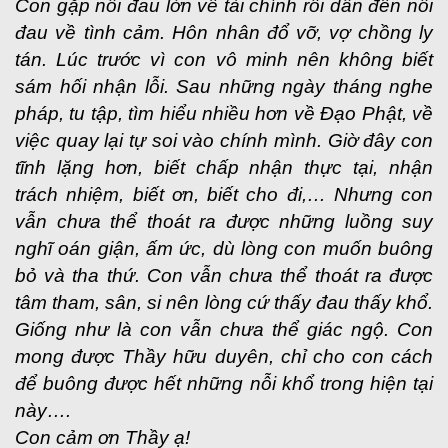
Con gặp nỗi đau lớn về tài chính rồi dẫn đến nỗi
đau về tình cảm. Hôn nhân đổ vỡ, vợ chồng ly
tán. Lúc trước vì con vô minh nên không biết
sám hối nhận lỗi. Sau những ngày tháng nghe
pháp, tu tập, tìm hiểu nhiều hơn về Đạo Phật, về
việc quay lại tự soi vào chính mình. Giờ đây con
tĩnh lặng hơn, biết chấp nhận thực tại, nhận
trách nhiệm, biết ơn, biết cho đi,… Nhưng con
vẫn chưa thể thoát ra được những luồng suy
nghĩ oán giận, ấm ức, dù lòng con muốn buông
bỏ và tha thứ. Con vẫn chưa thể thoát ra được
tâm tham, sân, si nên lòng cứ thấy đau thấy khổ.
Giống như là con vẫn chưa thể giác ngộ. Con
mong được Thầy hữu duyên, chỉ cho con cách
để buông được hết những nỗi khổ trong hiện tại
này….
Con cảm ơn Thầy ạ!