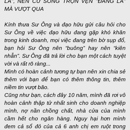
LÀ", NÊN CỨ SỐNG TRỌN VẸN "ĐANG LÀ"
MÀ VƯỢT QUA
Kính thưa Sư Ông và đạo hữu gửi câu hỏi cho
Sư Ông về việc đạo hữu đang gặp khó khăn
trong kinh doanh, mọi việc đang trên bờ sụp đổ,
bạn hỏi Sư Ông nên “buông” hay nên “kiên
nhẫn”. Sư Ông đã trả lời cho bạn một cách tuyệt
vời và rất rõ ràng...
Mình có hoàn cảnh tương tự bạn nên xin chia sẻ
thêm với bạn để bạn có thêm thông tin, thêm
niềm tin vượt bão.
Cũng như bạn, cách đây 10 năm, mình đã rơi vô
hoàn cảnh thập tử nhất sinh cho doanh nghiệp
mình, nợ nần chồng chất, nhà cửa của mình
cầm hết cho ngân hàng. Nguy hại hơn mình
đem cả sổ đỏ của cả 6 anh chị em ruột trong