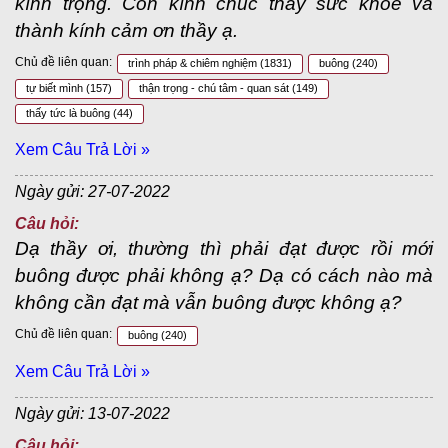
kính trọng. Con kính chúc thầy sức khỏe và
thành kính cảm ơn thầy ạ.
Chủ đề liên quan:
trình pháp & chiêm nghiệm
(1831)
buông
(240)
tự biết mình
(157)
thận trọng - chú tâm - quan sát
(149)
thấy tức là buông
(44)
Xem Câu Trả Lời »
Ngày gửi: 27-07-2022
Câu hỏi:
Dạ thầy ơi, thường thì phải đạt được rồi mới
buông được phải không ạ? Dạ có cách nào mà
không cần đạt mà vẫn buông được không ạ?
Chủ đề liên quan:
buông
(240)
Xem Câu Trả Lời »
Ngày gửi: 13-07-2022
Câu hỏi: