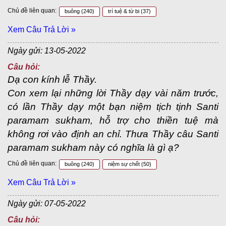
Chủ đề liên quan:
buông
(240)
trí tuệ & từ bi
(37)
Xem Câu Trả Lời »
Ngày gửi: 13-05-2022
Câu hỏi:
Dạ con kính lễ Thầy.
Con xem lại những lời Thầy dạy vài năm trước,
có lần Thầy dạy một bạn niệm tịch tịnh Santi
paramam sukham, hỗ trợ cho thiền tuệ mà
không rơi vào định an chỉ. Thưa Thầy câu Santi
paramam sukham này có nghĩa là gì ạ?
Chủ đề liên quan:
buông
(240)
niệm sự chết
(50)
Xem Câu Trả Lời »
Ngày gửi: 07-05-2022
Câu hỏi: