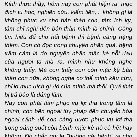
Kính thưa thầy, hôm nay con phát hiện ra, mục
đích tu học, nghiên cứu, kiếm tiền,... không gì là
không phục vụ cho bản thân con, tâm ích kỷ,
tâm chỉ nghĩ đến bản thân mình là chính. Càng
tìm hiểu để cho hết bệnh thì bệnh càng nặng
thêm. Con có đọc trong chuyện nhân quả, bệnh
trầm cảm là do nguyên nhân mặc kệ nỗi đau
của người ta mà ra, mình như không nghe
không thấy. Mà con thấy con còn mặc kệ bản
thân con nữa, không nghe cơ thể mình kêu cứu,
chỉ lo mục đích gì đó của mình mà thôi. Quả thật
bị trả báo là đúng lắm.
Nay con phát tâm phục vụ lợi tha trong tâm là
chính, còn bên ngoài tùy pháp đến chuyển hóa
ngoại cảnh để con càng được phục vụ lợi tha
trong sáng suốt còn bệnh mặc kệ nó có hết hay
không. Đó chắc gọi là "buông cái bệnh" ra cho