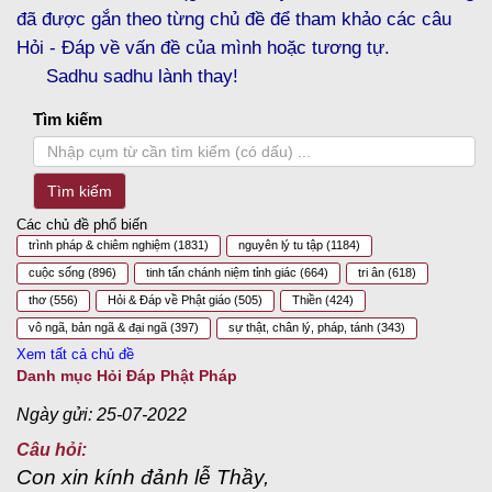
đã được gắn theo từng chủ đề để tham khảo các câu
Hỏi - Đáp về vấn đề của mình hoặc tương tự.
Sadhu sadhu lành thay!
Tìm kiếm
Tìm kiếm
Các chủ đề phổ biến
trình pháp & chiêm nghiệm
(1831)
nguyên lý tu tập
(1184)
cuộc sống
(896)
tinh tấn chánh niệm tỉnh giác
(664)
tri ân
(618)
thơ
(556)
Hỏi & Đáp về Phật giáo
(505)
Thiền
(424)
vô ngã, bản ngã & đại ngã
(397)
sự thật, chân lý, pháp, tánh
(343)
Xem tất cả chủ đề
Danh mục Hỏi Đáp Phật Pháp
Ngày gửi: 25-07-2022
Câu hỏi:
Con xin kính đảnh lễ Thầy,