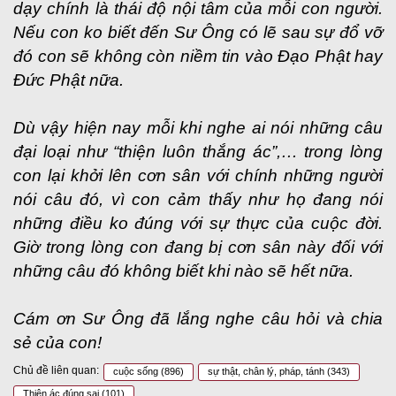
dạy chính là thái độ nội tâm của mỗi con người.
Nếu con ko biết đến Sư Ông có lẽ sau sự đổ vỡ
đó con sẽ không còn niềm tin vào Đạo Phật hay
Đức Phật nữa.
Dù vậy hiện nay mỗi khi nghe ai nói những câu
đại loại như “thiện luôn thắng ác”,… trong lòng
con lại khởi lên cơn sân với chính những người
nói câu đó, vì con cảm thấy như họ đang nói
những điều ko đúng với sự thực của cuộc đời.
Giờ trong lòng con đang bị cơn sân này đối với
những câu đó không biết khi nào sẽ hết nữa.
Cám ơn Sư Ông đã lắng nghe câu hỏi và chia
sẻ của con!
Chủ đề liên quan:
cuộc sống
(896)
sự thật, chân lý, pháp, tánh
(343)
Thiện ác đúng sai
(101)