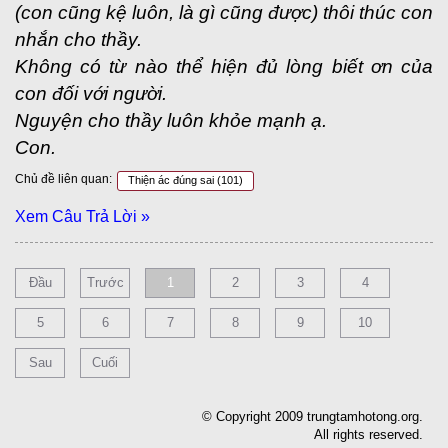
(con cũng kệ luôn, là gì cũng được) thôi thúc con
nhắn cho thầy.
Không có từ nào thể hiện đủ lòng biết ơn của
con đối với người.
Nguyện cho thầy luôn khỏe mạnh ạ.
Con.
Chủ đề liên quan:
Thiện ác đúng sai
(101)
Xem Câu Trả Lời »
Đầu
Trước
1
2
3
4
5
6
7
8
9
10
Sau
Cuối
© Copyright 2009 trungtamhotong.org.
All rights reserved.