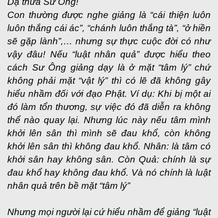
Dạ thưa Sư Ông!
Con thường được nghe giảng là “cái thiện luôn
luôn thắng cái ác”, “chánh luôn thắng tà”, “ở hiền
sẽ gặp lành”,… nhưng sự thực cuộc đời có như
vậy đâu! Nếu “luật nhân quả” được hiểu theo
cách Sư Ông giảng dạy là ở mặt “tâm lý” chứ
không phải mặt “vật lý” thì có lẽ đã không gây
hiểu nhầm đối với đạo Phật. Ví dụ: Khi bị một ai
đó làm tổn thương, sự việc đó đã diễn ra không
thể nào quay lại. Nhưng lúc này nếu tâm mình
khởi lên sân thì mình sẽ đau khổ, còn không
khởi lên sân thì không đau khổ. Nhân: là tâm có
khởi sân hay không sân. Còn Quả: chính là sự
đau khổ hay không đau khổ. Và nó chính là luật
nhân quả trên bề mặt “tâm lý”
Nhưng mọi người lại cứ hiểu nhầm để giảng “luật