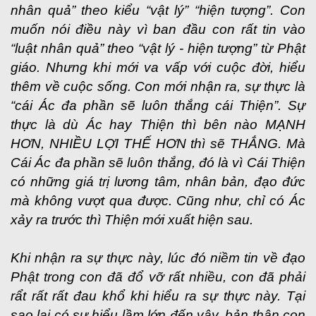
nhân quả” theo kiểu “vật lý” “hiện tượng”. Con
muốn nói điều này vì ban đầu con rất tin vào
“luật nhân quả” theo “vật lý - hiện tượng” từ Phật
giáo. Nhưng khi mới va vấp với cuộc đời, hiểu
thêm về cuộc sống. Con mới nhận ra, sự thực là
“cái Ác đa phần sẽ luôn thắng cái Thiện”. Sự
thực là dù Ác hay Thiện thì bên nào MẠNH
HƠN, NHIỀU LỢI THẾ HƠN thì sẽ THẮNG. Mà
Cái Ác đa phần sẽ luôn thắng, đó là vì Cái Thiện
có những giá trị lương tâm, nhân bản, đạo đức
mà không vượt qua được. Cũng như, chỉ có Ác
xảy ra trước thì Thiện mới xuất hiện sau.
Khi nhận ra sự thực này, lúc đó niềm tin về đạo
Phật trong con đã đổ vỡ rất nhiều, con đã phải
rẩt rất rất đau khổ khi hiểu ra sự thực này. Tại
sao lại có sự hiểu lầm lớn đến vậy, bản thân con