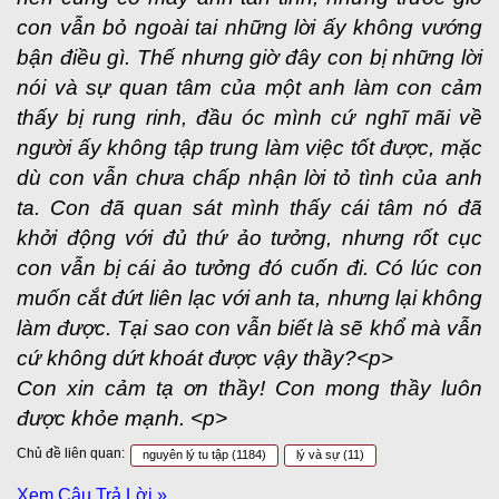
con vẫn bỏ ngoài tai những lời ấy không vướng
bận điều gì. Thế nhưng giờ đây con bị những lời
nói và sự quan tâm của một anh làm con cảm
thấy bị rung rinh, đầu óc mình cứ nghĩ mãi về
người ấy không tập trung làm việc tốt được, mặc
dù con vẫn chưa chấp nhận lời tỏ tình của anh
ta. Con đã quan sát mình thấy cái tâm nó đã
khởi động với đủ thứ ảo tưởng, nhưng rốt cục
con vẫn bị cái ảo tưởng đó cuốn đi. Có lúc con
muốn cắt đứt liên lạc với anh ta, nhưng lại không
làm được. Tại sao con vẫn biết là sẽ khổ mà vẫn
cứ không dứt khoát được vậy thầy?<p>
Con xin cảm tạ ơn thầy! Con mong thầy luôn
được khỏe mạnh. <p>
Chủ đề liên quan:
nguyên lý tu tập
(1184)
lý và sự
(11)
Xem Câu Trả Lời »