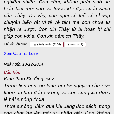
nghiệm nhiều. Con cũng không phát sinh sự
hiểu biết mới sau và trước khi đọc cuốn sách
của Thầy. Do vậy, con nghĩ có thể có những
chuyển biến rất vi tế về tâm mà con chưa tự
nhận ra được. Con xin Thầy từ bi hoan hỉ chỉ
giúp con với ạ. Con xin cảm ơn Thầy.
Chủ đề liên quan:
nguyên lý tu tập
(1184)
lý và sự
(11)
Xem Câu Trả Lời »
Ngày gửi: 13-12-2014
Câu hỏi:
Kính thưa Sư Ông, <p>
Trước tiên con xin kính gửi lời nguyện cầu sức
khỏe an hảo đến sư ông và con cũng xin được
lễ bái sư ông từ xa.
Thưa sư ông, đêm qua khi đang đọc sách, trong
con chợt lóe lên một sự nhận biết. Con không