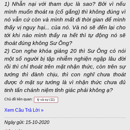
1) Nhẫn nại với tham dục là sao? Bởi vì nếu
mình muốn thoát ra (cố gắng) thì không đúng vì
nó vẫn cứ còn và mình mất đi thời gian để mình
thấy vị nguy hại... của nó. Và nó sẽ đến lại cho
tới khi nào mình thấy ra hết thì tự động nó sẽ
thoát đúng không Sư Ông?
2) Con nghe khóa giảng 20 thì Sư Ông có nói
một số người bị tập nhiễm nghiện ngập lâu đời
rồi thì chỉ thoát trên mặt nhận thức, còn trên sự
tướng thì đành chịu, thì con nghĩ chưa thoát
được ở mặt sự tướng là vì nhận thức chưa đủ
tinh tấn chánh niệm tỉnh giác phải không ạ?
Chủ đề liên quan:
lý và sự
(11)
Xem Câu Trả Lời »
Ngày gửi: 15-10-2020