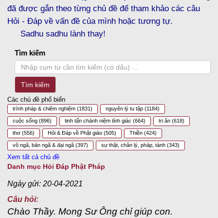
đã được gắn theo từng chủ đề để tham khảo các câu
Hỏi - Đáp về vấn đề của mình hoặc tương tự.
Sadhu sadhu lành thay!
Tìm kiếm
Tìm kiếm
Các chủ đề phổ biến
trình pháp & chiêm nghiệm
(1831)
nguyên lý tu tập
(1184)
cuộc sống
(896)
tinh tấn chánh niệm tỉnh giác
(664)
tri ân
(618)
thơ
(556)
Hỏi & Đáp về Phật giáo
(505)
Thiền
(424)
vô ngã, bản ngã & đại ngã
(397)
sự thật, chân lý, pháp, tánh
(343)
Xem tất cả chủ đề
Danh mục Hỏi Đáp Phật Pháp
Ngày gửi: 20-04-2021
Câu hỏi:
Chào Thầy. Mong Sư Ông chỉ giúp con.