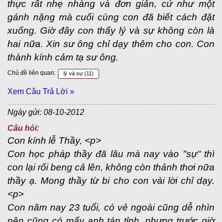
thực rất nhẹ nhàng và đơn giản, cứ như một
gánh nặng mà cuối cùng con đã biết cách đặt
xuống. Giờ đây con thấy lý và sự không còn là
hai nữa. Xin sư ông chỉ dạy thêm cho con. Con
thành kính cảm tạ sư ông.
Chủ đề liên quan:
lý và sự
(11)
Xem Câu Trả Lời »
Ngày gửi: 08-10-2012
Câu hỏi:
Con kính lễ Thầy, <p>
Con học pháp thầy đã lâu mà nay vào "sự" thì
con lại rối beng cả lên, không còn thảnh thơi nữa
thầy ạ. Mong thầy từ bi cho con vài lời chỉ dạy.
<p>
Con năm nay 23 tuổi, có vẻ ngoài cũng dễ nhìn
nên cũng có mấy anh tán tỉnh, nhưng trước giờ