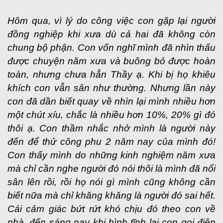
Hôm qua, vì lý do công việc con gặp lại người
đồng nghiệp khi xưa dù cả hai đã không còn
chung bộ phận. Con vốn nghĩ mình đã nhìn thấu
được chuyện năm xưa và buông bỏ được hoàn
toàn, nhưng chưa hẳn Thầy ạ. Khi bị họ khiêu
khích con vẫn sân như thường. Nhưng lần này
con đã dần biết quay về nhìn lại mình nhiều hơn
một chút xíu, chắc là nhiều hơn 10%, 20% gì đó
thôi ạ. Con thầm nhắc nhở mình là người này
đến để thử công phu 2 năm nay của mình đó!
Con thấy mình do những kinh nghiệm năm xưa
mà chỉ cần nghe người đó nói thôi là mình đã nổi
sân lên rồi, rồi họ nói gì mình cũng không cần
biết nữa mà chỉ khăng khăng là người đó sai hết.
Cái cảm giác bứt rứt khó chịu đó theo con về
nhà, đến sáng nay khi bình tĩnh lại con gọi điện